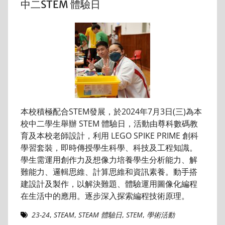
中二STEM 體驗日
本校積極配合STEM發展，於2024年7月3日(三)為本
校中二學生舉辦 STEM 體驗日，活動由尊科數碼教
育及本校老師設計，利用 LEGO SPIKE PRIME 創科
學習套裝，即時傳授學生科學、科技及工程知識。
學生需運用創作力及想像力培養學生分析能力、解
難能力、邏輯思維、計算思維和資訊素養。動手搭
建設計及製作，以解決難題、體驗運用圖像化編程
在生活中的應用。逐步深入探索編程技術原理。
23-24
,
STEAM
,
STEAM 體驗日
,
STEM
,
學術活動