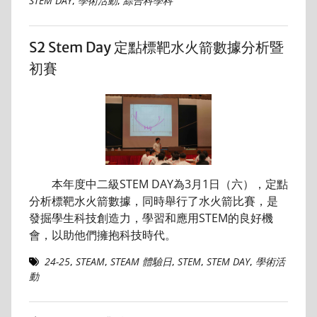
STEM DAY
,
學術活動
,
綜合科學科
S2 Stem Day 定點標靶水火箭數據分析暨
初賽
本年度中二級STEM DAY為3月1日（六），定點
分析標靶水火箭數據，同時舉行了水火箭比賽，是
發掘學生科技創造力，學習和應用STEM的良好機
會，以助他們擁抱科技時代。
24-25
,
STEAM
,
STEAM 體驗日
,
STEM
,
STEM DAY
,
學術活
動