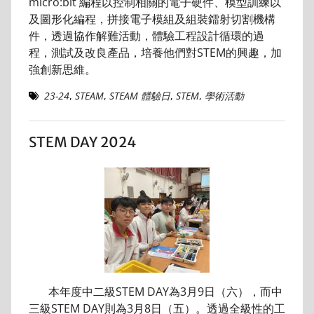
micro:bit 編程以控制相關的電子硬件、模型訓練以
及圖形化編程，拼接電子模組及組裝鐳射切割機構
件，透過協作解難活動，體驗工程設計循環的過
程，測試及改良產品，培養他們對STEM的興趣，加
強創新思維。
23-24
,
STEAM
,
STEAM 體驗日
,
STEM
,
學術活動
STEM DAY 2024
本年度中二級STEM DAY為3月9日（六），而中
三級STEM DAY則為3月8日（五）。透過全級性的工