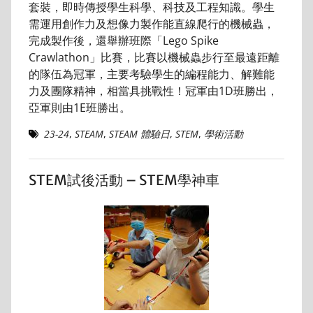
套裝，即時傳授學生科學、科技及工程知識。學生
需運用創作力及想像力製作能直線爬行的機械蟲，
完成製作後，還舉辦班際「Lego Spike
Crawlathon」比賽，比賽以機械蟲步行至最遠距離
的隊伍為冠軍，主要考驗學生的編程能力、解難能
力及團隊精神，相當具挑戰性！冠軍由1D班勝出，
亞軍則由1E班勝出。
23-24
,
STEAM
,
STEAM 體驗日
,
STEM
,
學術活動
STEM試後活動 – STEM學神車