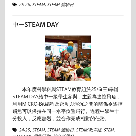
25-26
,
STEAM
,
STEAM 體驗日
中一STEAM DAY
本年度科學科與STEAM教育組於25/6(三)舉辦
STEAM DAY給中一級學生參與，主題為遙控飛魚，
利用MICRO-Bit編程及密度與浮沉之間的關係令遙控
飛魚可以保持在同一水平位置飛行。過程中學生十
分投入，反應熱烈，並合作完成相對的任務。
24-25
,
STEAM
,
STEAM 體驗日
,
STEAM教育組
,
STEM
,