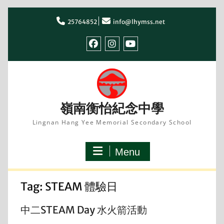
Skip
to
25764852
info@lhymss.net
content
facebook
IG
youtube
嶺南衡怡紀念中學
Lingnan Hang Yee Memorial Secondary School
Menu
Tag:
STEAM 體驗日
中二STEAM Day 水火箭活動