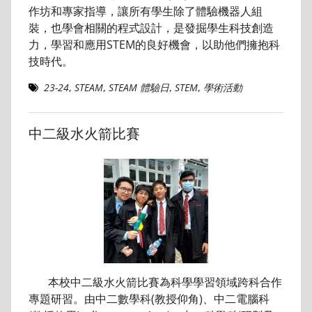
作坊和專家指導，讓所有學生除了體驗機器人組
裝，也學會相關的程式設計，是發掘學生科技創造
力，學習和應用STEM的良好機會，以助他們擁抱科
技時代。
23-24
,
STEAM
,
STEAM 體驗日
,
STEM
,
學術活動
中二級水火箭比賽
本校中二級水火箭比賽為科學學習領域跨科合作
專題研習。由中二數學科(教授仰角)、中二電腦科