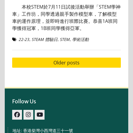
本校STEM於7月11日試後活動舉辦「STEM學神
車」工作坊，同學透過親手製作模型車，了解模型
車的運作原理，並即時進行班際比賽。恭喜1A班同
學獲得冠軍，1B班同學獲得亞軍。
22-23
,
STEAM 體驗日
,
STEM
,
學術活動
Posts
Older posts
navigation
Follow Us
facebook
IG
youtube
地址: 香港柴灣小西灣道三十一號