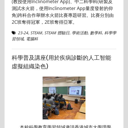
(教授使用Inclinometer App)、中二科學科(研製及
測試水火箭，使用Inclinometer App量度發射的仰
角)跨科合作舉辦水火箭比賽專題研習。比賽分別由
2C班奪得冠軍，2E班奪得亞軍。
23-24
,
STEAM
,
STEAM 體驗日
,
學術活動
,
數學科
,
科學學
習領域
,
電腦科
科學普及講座(用於疾病診斷的人工智能
虛擬組織染色)
本校科學教育學習領域邀請香港城市大學理學