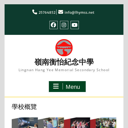
Skip
to
25764852
info@lhymss.net
content
facebook
IG
youtube
嶺南衡怡紀念中學
Lingnan Hang Yee Memorial Secondary School
Menu
學校概覽