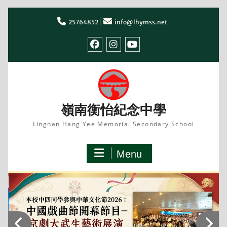
Skip
to
25764852
info@lhymss.net
content
facebook
IG
youtube
嶺南衡怡紀念中學
Lingnan Hang Yee Memorial Secondary School
Menu