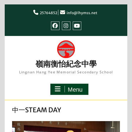
Skip
to
25764852
info@lhymss.net
content
facebook
IG
youtube
嶺南衡怡紀念中學
Lingnan Hang Yee Memorial Secondary School
Menu
中一STEAM DAY