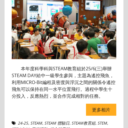
本年度科學科與STEAM教育組於25/6(三)舉辦
STEAM DAY給中一級學生參與，主題為遙控飛魚，
利用MICRO-Bit編程及密度與浮沉之間的關係令遙控
飛魚可以保持在同一水平位置飛行。過程中學生十
分投入，反應熱烈，並合作完成相對的任務。
更多相片
24-25
,
STEAM
,
STEAM 體驗日
,
STEAM教育組
,
STEM
,