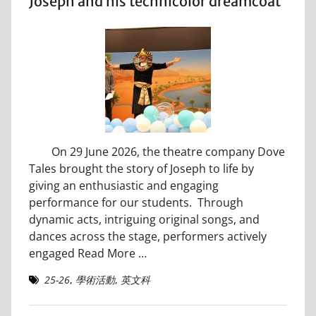
Joseph and his technicolor dreamcoat
On 29 June 2026, the theatre company Dove
Tales brought the story of Joseph to life by
giving an enthusiastic and engaging
performance for our students. Through
dynamic acts, intriguing original songs, and
dances across the stage, performers actively
engaged
Read More …
25-26
,
學術活動
,
英文科