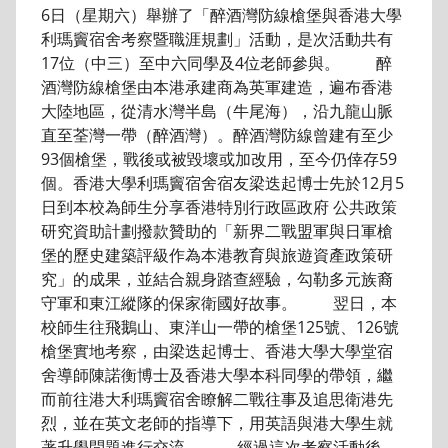
6日（星期六）舉辦了「醉酒灣防線槍堡與香港大學
利瑪竇宿舍考察暨職涯規劃」活動，是次活動共有
17位（中三）至中六同學及4位老師參與。 醉
酒灣防線槍堡由本港承建商為英軍建造，遍布香港
大陸地區，從清水灣半島（牛尾海），沿九龍山脈
直至荃灣一帶（醉酒灣）。醉酒灣防線曾建有至少
93個槍堡，戰後或被毀壞或加改用，至今仍倖存59
個。香港大學利瑪竇宿舍宿友梁迭起博士先於12月5
日到本校為師生分享香港特別行政區政府 公共政策
研究資助計劃撥款贊助的「新界二戰盟軍與日軍槍
堡的歷史建築評級作為本港教育與旅遊資產政策研
究」的成果，並結合親身踏查經驗，勾勒多元族裔
守軍和東江縱隊的保家衛國好故事。 翌日，本
校師生往飛鵝山、東洋山一帶的槍堡125號、126號
槍堡實地考察，由梁迭起博士、香港大學大學堂宿
舍導師陳諾衡博士及香港大學本科同學的帶領，繼
而前往港大利瑪竇宿舍瞭解二戰往事及追思衛港先
烈，並在英文老師的指導下，用英語與港大學生就
著升學問題進行交流。 經過這次考察活動後，