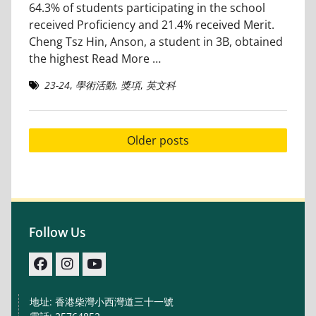
64.3% of students participating in the school
received Proficiency and 21.4% received Merit.
Cheng Tsz Hin, Anson, a student in 3B, obtained
the highest
Read More …
23-24
,
學術活動
,
獎項
,
英文科
Posts
Older posts
navigation
Follow Us
facebook
IG
youtube
地址: 香港柴灣小西灣道三十一號