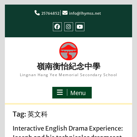
Skip
to
25764852
info@lhymss.net
content
facebook
IG
youtube
嶺南衡怡紀念中學
Lingnan Hang Yee Memorial Secondary School
Menu
Tag:
英文科
Interactive English Drama Experience: