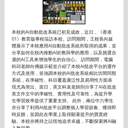
本校的AI自動批改系統已初見成效，近日，《香港
01》教育版專程蒞訪本校。訪問期間，王校長向媒
體展示了本校應用AI自動批改系統所取得的成果，並
分享如何在校內推動AI於教與學的應用，以及挑選合
適的AI工具來增強學生的自信心。 訪問期間，電腦
科邱老師向傳媒示範並介紹了本校AI批改平台的運作
方式及使用，並強調本校的AI批改系統相比坊間同類
系統，在準確性、科目覆蓋廣泛性及易用性方面表
現尤為突出。當日，英文科袁老師則分享了AI在批改
英文作文中的準確性、實用性及可靠性，為提升學
生學習效率提供了重要支持。 此外，兩位中六學生
亦分享了利用AI批改平台調整個人學習節奏、獲得即
時反饋，並因此在學業上取得顯著提升的寶貴經
驗。本校亦將持之以恆地追求卓越，不斷探索將AI融
入教與學。