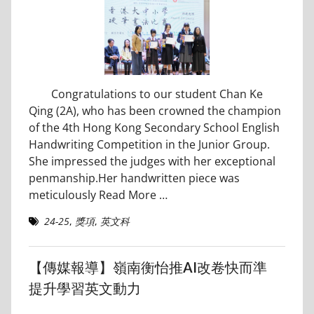
Congratulations to our student Chan Ke
Qing (2A), who has been crowned the champion
of the 4th Hong Kong Secondary School English
Handwriting Competition in the Junior Group.
She impressed the judges with her exceptional
penmanship.Her handwritten piece was
meticulously
Read More …
24-25
,
獎項
,
英文科
【傳媒報導】嶺南衡怡推AI改卷快而準
提升學習英文動力