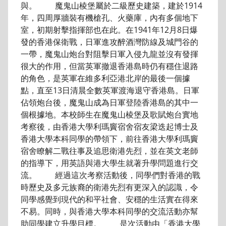
與。 魔鬼山棱堡屬於二級歷史建築，建於1914
年，四周厚牆裝有機槍孔、火藥庫，內有多個地下
室，初期射擊指揮部也在此。在1941年12月8日爆
發的香港保衛戰，日軍進攻醉酒灣防線及城門谷的
一帶，魔鬼山炮台對阻擊日軍入侵九龍並沒有發揮
很大的作用，但當英軍撤退香港島時仍有穩住退路
的角色，是英軍在維多利亞港北岸的最後一個據
點，直至13日清晨全數英軍渡海退守香港島。日軍
佔領炮台後，魔鬼山成為日軍登陸香港島的其中一
個根據地。本校師生在魔鬼山棱堡及歌賦炮台實地
考察後，由香港大學利瑪竇宿舍宿友梁迭起博士及
香港大學本科同學的帶領下，前往香港大學利瑪竇
宿舍瞭解二戰往事及追思衛港先烈，並在英文老師
的指導下，用英語與港大學生就著升學問題進行交
流。 經過這次考察活動後，同學們對香港的戰
時歷史及多元族裔的衛港先烈有更深入的認識，令
同學感覺到現代的和平社會、安穩的生活實在得來
不易。同時，與香港大學本科同學的交流活動亦幫
助同學建立升學目標。 是次活動由「香港大學