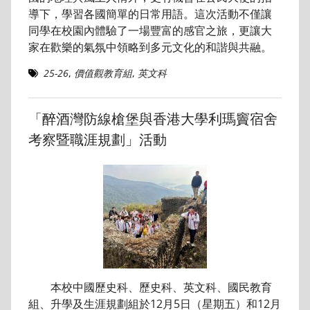
導下，學習各國簡單的日常用語。這次活動不僅讓
同學在校園內體驗了一場豐富的感官之旅，更讓大
家在歡樂的氣氛中領略到多元文化的和諧與共融。
25-26
,
價值觀教育組
,
英文科
「醉酒灣防線槍堡與香港大學利瑪竇宿舍
考察暨職涯規劃」活動
本校中國歷史科、歷史科、英文科、國民教育
組、升學及生涯規劃組於12月5日（星期五）和12月