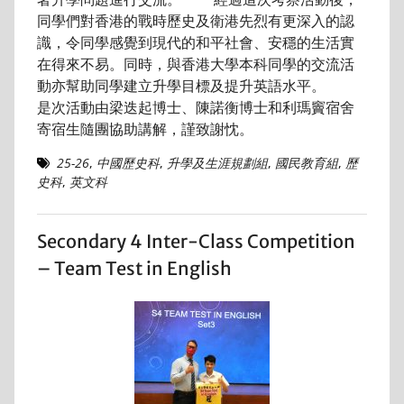
同學們對香港的戰時歷史及衛港先烈有更深入的認
識，令同學感覺到現代的和平社會、安穩的生活實
在得來不易。同時，與香港大學本科同學的交流活
動亦幫助同學建立升學目標及提升英語水平。
是次活動由梁迭起博士、陳諾衡博士和利瑪竇宿舍
寄宿生隨團協助講解，謹致謝忱。
25-26
,
中國歷史科
,
升學及生涯規劃組
,
國民教育組
,
歷
史科
,
英文科
Secondary 4 Inter-Class Competition
– Team Test in English