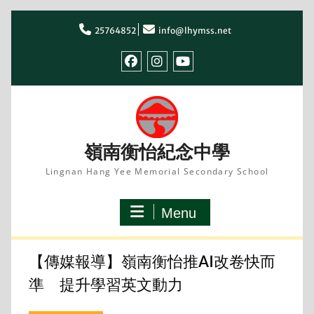
Skip
to
25764852
info@lhymss.net
content
facebook
IG
youtube
嶺南衡怡紀念中學
Lingnan Hang Yee Memorial Secondary School
Menu
【傳媒報導】嶺南衡怡推AI改卷快而
準 提升學習英文動力