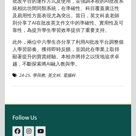
批改平台的運作方式及使用，並強調本校的AI批改系
統相比坊間同類系統，在準確性、科目覆蓋廣泛性
及易用性方面表現尤為突出。當日，英文科袁老師
則分享了AI在批改英文作文中的準確性、實用性及可
靠性，為提升學生學習效率提供了重要支持。
此外，兩位中六學生亦分享了利用AI批改平台調整個
人學習節奏、獲得即時反饋，並因此在學業上取得
顯著提升的寶貴經驗。本校亦將持之以恆地追求卓
越，不斷探索將AI融入教與學。
24-25
,
學與教
,
英文科
,
電腦科
Follow Us