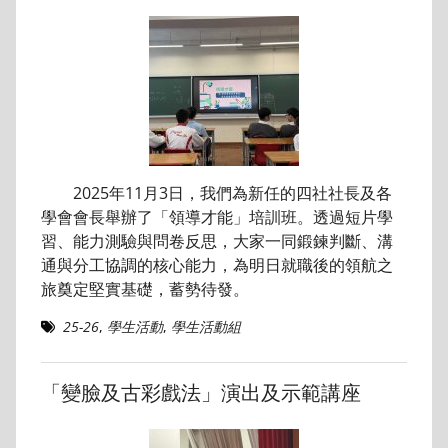
2025年11月3日，我們為新任的四社社長及各
學會會長舉辦了「領導才能」培訓班。透過短片學
習、能力測驗與問卷反思，大家一同鍛鍊判斷、溝
通與分工協調的核心能力，為明日就職後的領航之
旅奠定堅實基礎，蓄勢待發。
25-26
,
學生活動
,
學生活動組
「變臉及古彩戲法」演出及示範講座