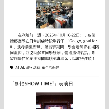
在測驗前一週（2025年10月16-22日），各個
體藝團隊在日常訓練時段舉行了 「Go, go, goal for
it!」測考前溫習班。溫習班期間，學會老師皆在場陪
同溫習，並協助解答同學疑難，營造溫習氣氛，期
望同學們於統測期間繼續認真溫習，以取得佳績！
25-26
,
學生活動
,
學生活動組
「衡怡SHOW TIME!」表演日