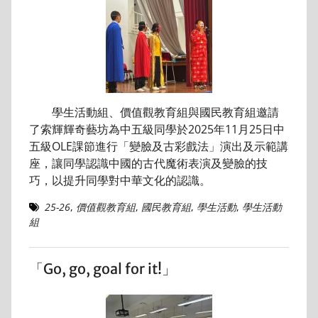
學生活動組、價值觀教育組與國民教育組邀請
了索輝輝奇藝坊為中五級同學於2025年11月25日中
五級OLE課節進行「變臉及古彩戲法」演出及示範講
座，讓同學認識中國的古代魔術表演及變臉的技
巧，以提升同學對中華文化的認識。
25-26
,
價值觀教育組
,
國民教育組
,
學生活動
,
學生活動
組
「Go, go, goal for it!」