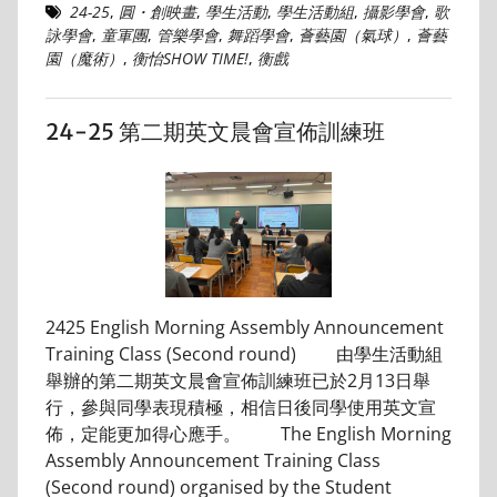
24-25
,
圓・創映畫
,
學生活動
,
學生活動組
,
攝影學會
,
歌
詠學會
,
童軍團
,
管樂學會
,
舞蹈學會
,
薈藝園（氣球）
,
薈藝
園（魔術）
,
衡怡SHOW TIME!
,
衡戲
24-25 第二期英文晨會宣佈訓練班
2425 English Morning Assembly Announcement
Training Class (Second round) 由學生活動組
舉辦的第二期英文晨會宣佈訓練班已於2月13日舉
行，參與同學表現積極，相信日後同學使用英文宣
佈，定能更加得心應手。 The English Morning
Assembly Announcement Training Class
(Second round) organised by the Student