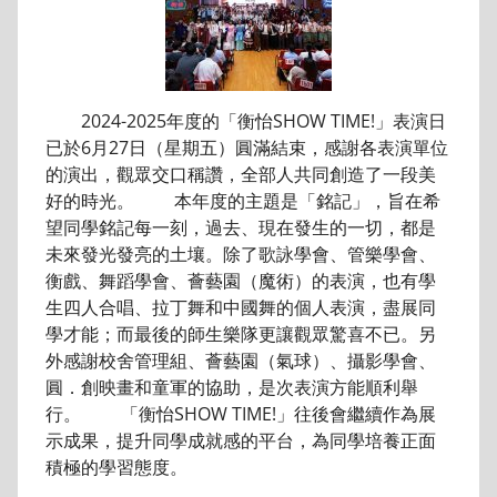
2024-2025年度的「衡怡SHOW TIME!」表演日
已於6月27日（星期五）圓滿結束，感謝各表演單位
的演出，觀眾交口稱讚，全部人共同創造了一段美
好的時光。 本年度的主題是「銘記」，旨在希
望同學銘記每一刻，過去、現在發生的一切，都是
未來發光發亮的土壤。除了歌詠學會、管樂學會、
衡戲、舞蹈學會、薈藝園（魔術）的表演，也有學
生四人合唱、拉丁舞和中國舞的個人表演，盡展同
學才能；而最後的師生樂隊更讓觀眾驚喜不已。另
外感謝校舍管理組、薈藝園（氣球）、攝影學會、
圓．創映畫和童軍的協助，是次表演方能順利舉
行。 「衡怡SHOW TIME!」往後會繼續作為展
示成果，提升同學成就感的平台，為同學培養正面
積極的學習態度。