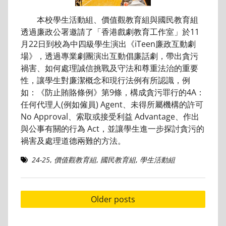
本校學生活動組、價值觀教育組與國民教育組
透過廉政公署邀請了「香港戲劇教育工作室」於11
月22日到校為中四級學生演出《iTeen廉政互動劇
場》，透過專業劇團演出互動倡廉話劇，帶出貪污
禍害、如何處理誠信挑戰及守法和尊重法治的重要
性，讓學生對廉潔概念和現行法例有所認識，例
如：《防止賄賂條例》第9條，構成貪污罪行的4A：
任何代理人(例如僱員) Agent、未得所屬機構的許可
No Approval、索取或接受利益 Advantage、作出
與公事有關的行為 Act，並讓學生進一步探討貪污的
禍害及處理道德兩難的方法。
24-25
,
價值觀教育組
,
國民教育組
,
學生活動組
Posts
Older posts
navigation