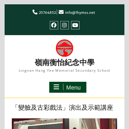
Skip
to
25764852
info@lhymss.net
content
facebook
IG
youtube
嶺南衡怡紀念中學
Lingnan Hang Yee Memorial Secondary School
Menu
「變臉及古彩戲法」演出及示範講座