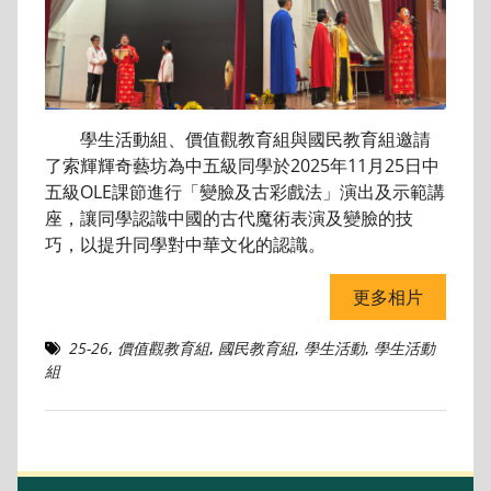
學生活動組、價值觀教育組與國民教育組邀請
了索輝輝奇藝坊為中五級同學於2025年11月25日中
五級OLE課節進行「變臉及古彩戲法」演出及示範講
座，讓同學認識中國的古代魔術表演及變臉的技
巧，以提升同學對中華文化的認識。
更多相片
25-26
,
價值觀教育組
,
國民教育組
,
學生活動
,
學生活動
組