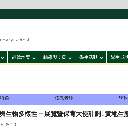
ndary School
品德培育
輔導與支援
學生活動
學生成
特色
任教老師
學科
與生物多樣性 – 展覽暨保育大使計劃 : 實地生
6-05-29