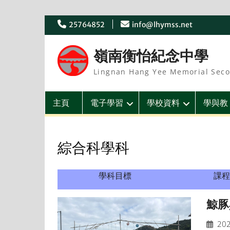
Skip
25764852
info@lhymss.net
to
content
嶺南衡怡紀念中學
Lingnan Hang Yee Memorial Seco
主頁
電子學習
學校資料
學與教
綜合科學科
學科目標
課程
鯨豚
202