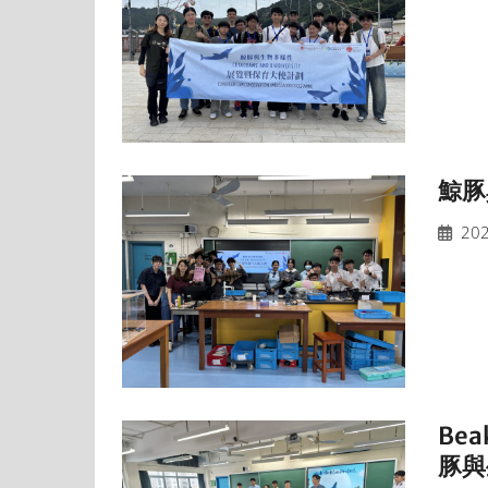
鯨豚
202
Bea
豚與