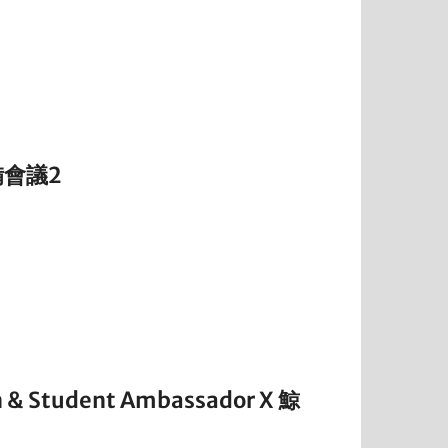
備會議2
n & Student Ambassador X 鯨