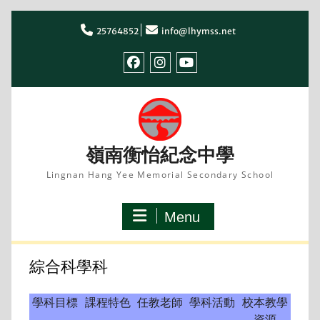
Skip
to
25764852
info@lhymss.net
content
facebook
IG
youtube
嶺南衡怡紀念中學
Lingnan Hang Yee Memorial Secondary School
Menu
綜合科學科
學科目標
課程特色
任教老師
學科活動
校本教學
資源