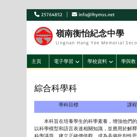
Skip
25764852
info@lhymss.net
to
content
嶺南衡怡紀念中學
Lingnan Hang Yee Memorial Seco
主頁
電子學習
學校資料
學與教
綜合科學科
學科目標
課程
本科旨在培養學生的科學素養，增強他們的創
以科學模型和語言表達相關知識，並應用於解釋
科學議題，建立正確價值觀，成為具備批判性思