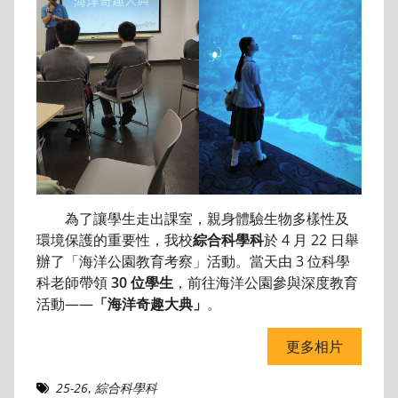
為了讓學生走出課室，親身體驗生物多樣性及
環境保護的重要性，我校
綜合科學科
於 4 月 22 日舉
辦了「海洋公園教育考察」活動。當天由 3 位科學
科老師帶領
30 位學生
，前往海洋公園參與深度教育
活動——
「海洋奇趣大典」
。
更多相片
25-26
,
綜合科學科