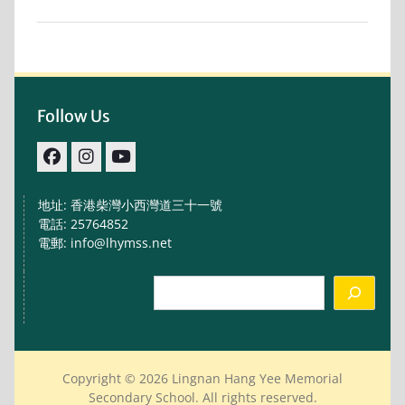
Follow Us
facebook
IG
youtube
地址: 香港柴灣小西灣道三十一號
電話: 25764852
電郵: info@lhymss.net
Search
Copyright © 2026 Lingnan Hang Yee Memorial
Secondary School. All rights reserved.