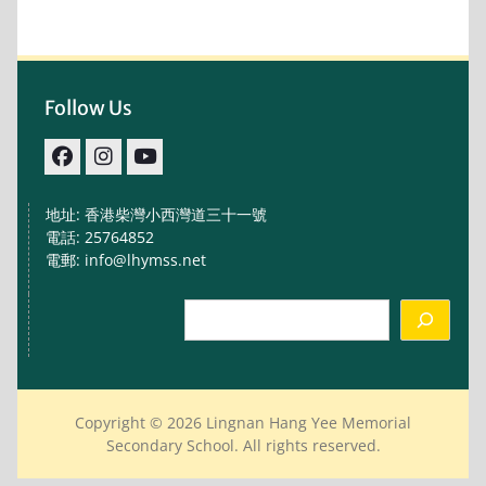
Follow Us
facebook
IG
youtube
地址: 香港柴灣小西灣道三十一號
電話: 25764852
電郵: info@lhymss.net
Search
Copyright © 2026 Lingnan Hang Yee Memorial
Secondary School. All rights reserved.