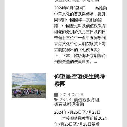
2024年8月3及4日 為推動
中華文化的普及與傳承，提升
同學對中國國粹—京劇的認
識，中國歷史科及價值觀教育
組老師分別於八月三日及四日
帶領廿三位中一至中五同學到
香港文化中心大劇院欣賞上海
京劇院演出的《七俠五義》
上、下本，體驗海派京劇舞台
飛簷走壁的俠義世界。…
仰望星空環保生態考
察團
2024-07-28
23-24
,
價值觀教育組
,
德育及輔導活動
2024年7月25日至7月28日
本校價值觀教育組於2024
年7月25日至7月28日舉辦