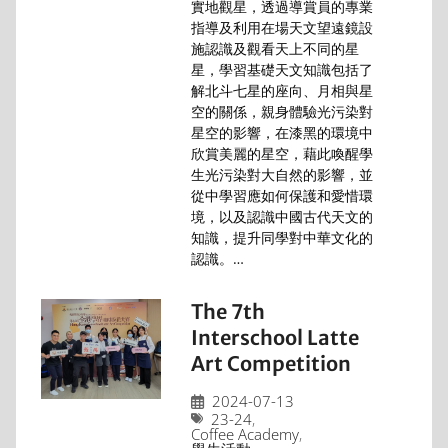
實地觀星，透過導賞員的專業
指導及利用在場天文望遠鏡設
施認識及觀看天上不同的星
星，學習基礎天文知識包括了
解北斗七星的座向、月相與星
空的關係，親身體驗光污染對
星空的影響，在漆黑的環境中
欣賞美麗的星空，藉此喚醒學
生光污染對大自然的影響，並
從中學習應如何保護和愛惜環
境，以及認識中國古代天文的
知識，提升同學對中華文化的
認識。…
The 7th
Interschool Latte
Art Competition
2024-07-13
23-24
,
Coffee Academy
,