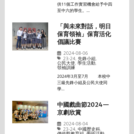
供11個工作實習機會給予中四
至中六的學生。…
「與未來對話，明日
保育領袖」保育活化
倡議比賽
2024-08-06
23-24
,
先鋒小組
,
公民大使
,
學生活動
,
領袖訓練
2024年3月至7月 本校中
三級先鋒小組及公民大使同
學…
中國戲曲節2024—
京劇欣賞
2024-08-04
23-24
,
中國歷史科
,
價值觀教育組
,
學術活動