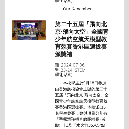
學生活動
Our 6-member…
第二十五屆「飛向北
京·飛向太空」全國青
少年航空航天模型教
育兢賽香港區選拔賽
頒獎禮
2024-07-06
23-24
,
STEM
,
學術活動
本校學生於5月18日參加
由香港航模協會主辦的第二十
五屆「飛向北京·飛向太空」全
國青少年航空航天模型教育兢
賽香港區選拔賽。本校派出6
名學生參賽，參與項目分別有
「手擲滑翔機直線距離賽 (黃
鸝)」以及「水火箭35米定點