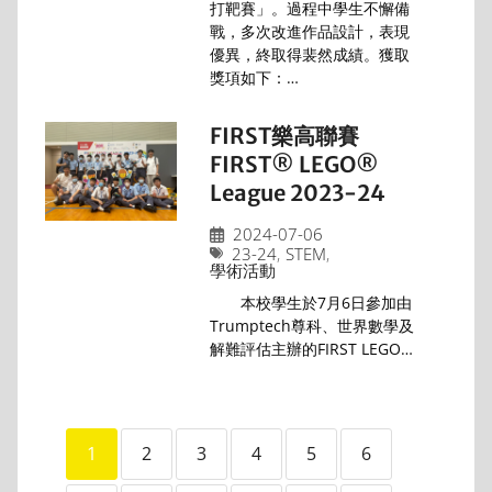
打靶賽」。過程中學生不懈備
戰，多次改進作品設計，表現
優異，終取得裴然成績。獲取
獎項如下：…
FIRST樂高聯賽
FIRST® LEGO®
League 2023-24
2024-07-06
23-24
,
STEM
,
學術活動
本校學生於7月6日參加由
Trumptech尊科、世界數學及
解難評估主辦的FIRST LEGO…
1
2
3
4
5
6