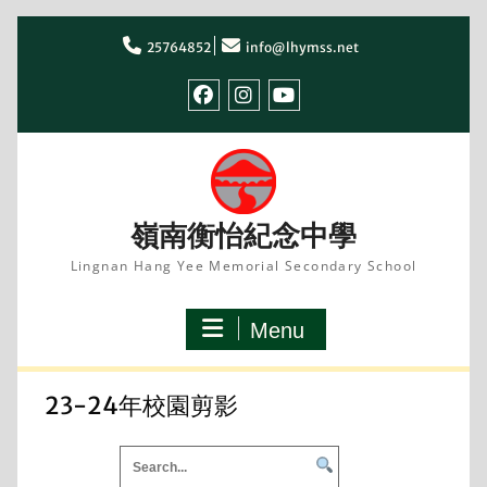
Skip
to
25764852
info@lhymss.net
content
facebook
IG
youtube
嶺南衡怡紀念中學
Lingnan Hang Yee Memorial Secondary School
Menu
23-24年校園剪影