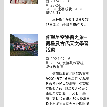
2024-07-18
23-24
,
STEAM 比賽成就
,
STEM
,
學術活動
本校學生於5月18日及7月
18日參加由香港科學館 及…
仰望星空學習之旅─
觀星及古代天文學習
活動
2024-07-16
23-24
,
價值觀教育組
,
環保教育團
價值觀教育組環保教育團
於2024年7月6日(星期六)為家
教會及公民大使舉辦「仰望星
空學習之旅─觀星及古代天文
學習考察活動」。校長、老
師、家長和同學約50人於當日
晚上出發到香港天文公園現場