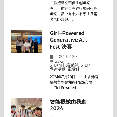
「仰望星空環保生態考察
團」，前往台灣進行環保生態
考察，當中有十六名學生及兩
名老師參與。…
Girl-Powered
Generative A.I.
Fest 決賽
2024-07-20
23-24
,
STEAM 比賽成就
,
STEM
,
學術活動
,
電腦科
2024年7月20日 由香港電
腦教育學會和Preface合辦
「Girl-Powered…
智能機械由我創
2024