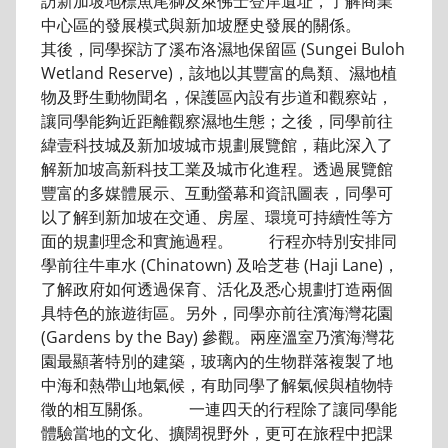
訪新加坡地標魚尾獅及萊佛士登岸遺址，了解商業
中心區的發展模式與新加坡歷史發展的關係。
其後，同學探訪了溪布洛濕地保留區 (Sungei Buloh
Wetland Reserve)，該地以其豐富的鳥類、濕地植
物及野生動物聞名，保護區內設有步道和觀察站，
讓同學能夠近距離觀察濕地生態；之後，同學前往
緯壹科技城及新加坡城市規劃展覽館，藉此深入了
解新加坡高新科技工業及城市化進程。透過展覽館
豐富的多媒體展示、互動螢幕和資訊圖表，同學可
以了解到新加坡在交通、房屋、環境可持續性等方
面的規劃理念和實施過程。 行程亦特別安排同
學前往牛車水 (Chinatown) 及哈芝巷 (Haji Lane)，
了解政府如何透過保育、活化及悉心規劃打造兩個
具特色的旅遊街區。另外，同學亦前往濱海灣花園
(Gardens by the Bay) 參觀。兩座溫室乃濱海灣花
園最顯著特別的建築，玻璃內的生物群落複製了地
中海和熱帶山地氣候，有助同學了解氣候與植物特
徵的相互關係。 一連四天的行程除了讓同學能
體驗當地的文化、擴闊視野外，更可在旅程中把課