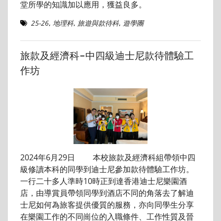
堂所學的知識加以應用，獲益良多。
25-26
,
地理科
,
旅遊與款待科
,
遊學團
旅款及經濟科-中四級迪士尼款待體驗工
作坊
2024年6月29日 本校旅款及經濟科組帶領中四
級修讀本科的同學到迪士尼參加款待體驗工作坊。
一行二十多人準時10時正到達香港迪士尼樂園酒
店，由導賞員帶領同學到酒店不同的角落去了解迪
士尼如何為旅客提供優質的服務，亦向同學生分享
在樂園工作的不同崗位的入職條件、工作性質及晉