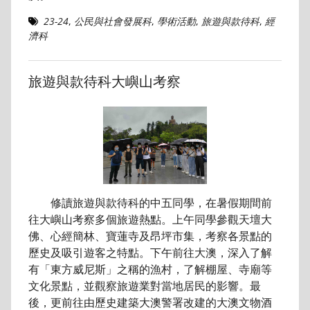
23-24
,
公民與社會發展科
,
學術活動
,
旅遊與款待科
,
經
濟科
旅遊與款待科大嶼山考察
修讀旅遊與款待科的中五同學，在暑假期間前
往大嶼山考察多個旅遊熱點。上午同學參觀天壇大
佛、心經簡林、寶蓮寺及昂坪市集，考察各景點的
歷史及吸引遊客之特點。下午前往大澳，深入了解
有「東方威尼斯」之稱的漁村，了解棚屋、寺廟等
文化景點，並觀察旅遊業對當地居民的影響。最
後，更前往由歷史建築大澳警署改建的大澳文物酒