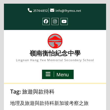
Skip
to
25764852
info@lhymss.net
content
facebook
IG
youtube
嶺南衡怡紀念中學
Lingnan Hang Yee Memorial Secondary School
Menu
Tag:
旅遊與款待科
地理及旅遊與款待科新加坡考察之旅