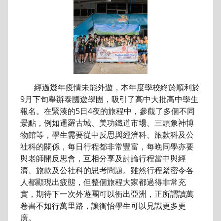
經過幾年疫情未能外遊，本年度學校終於順利於
9月下旬舉辦泰國遊學團，吸引了高中大批高中學生
報名。在緊湊的5日4夜的旅程中，參觀了多個不同
景點，例如暹羅古城、美功鐵道市場、三頭象神博
物館等，學生需要從中反思與經濟科、旅款科及公
社科的關係，每日行程都非常豐富，每晚同學亦要
與老師開反思會，互相分享及討論行程當中與經
濟、旅款及公社科的思考問題。雖然行程緊密令各
人都顯現出疲態，但整個旅程大家都過得非常充
實，期待下一次外遊團可以衝出亞洲，正所謂讀萬
卷書不如行萬里路，讓衡怡學生可以見識更多更
廣。