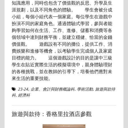
知識應用，同時也包含了價值觀的反思、升學及生
涯規劃，以及不同角色的體驗。 學生會被分成
小組，每個小組代表一個家庭。每位學生在遊戲中
扮演不同的家庭角色。通過體驗式學習，參與者能
夠學習如何在生活、工作、進修、儲蓄和消費等各
個領域中達到財務平衡，並建立穩健、恰當的金錢
價值觀。 遊戲設有不同的攤位，提供工作、消
費娛樂和進修等機會，以考驗學生完成個人及家庭
目標的能力。 這個遊戲設計的目的是讓中三級
學生在貼近實際生活的模擬環境中，親身體驗理財
的各種挑戰，並在教師的引導下，培養他們應對未
來生活的重要技能。
23-24
,
企業、會計與財務概論科
,
學術活動
,
旅遊與款待
科
,
經濟科
旅遊與款待：香格里拉酒店參觀