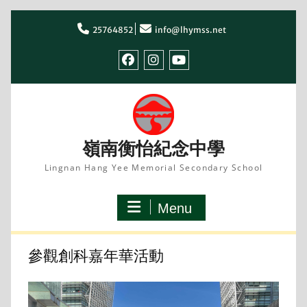
Skip
to
25764852
info@lhymss.net
content
facebook
IG
youtube
嶺南衡怡紀念中學
Lingnan Hang Yee Memorial Secondary School
Menu
參觀創科嘉年華活動