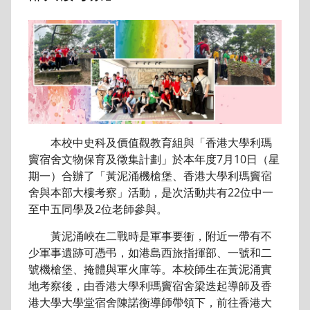
本校中史科及價值觀教育組與「香港大學利瑪
竇宿舍文物保育及徵集計劃」於本年度7月10日（星
期一）合辦了「黃泥涌機槍堡、香港大學利瑪竇宿
舍與本部大樓考察」活動，是次活動共有22位中一
至中五同學及2位老師參與。
黃泥涌峽在二戰時是軍事要衝，附近一帶有不
少軍事遺跡可憑弔，如港島西旅指揮部、一號和二
號機槍堡、掩體與軍火庫等。本校師生在黃泥涌實
地考察後，由香港大學利瑪竇宿舍梁迭起導師及香
港大學大學堂宿舍陳諾衡導師帶領下，前往香港大