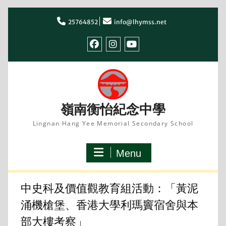
Skip
to
25764852
info@lhymss.net
content
facebook
IG
youtube
嶺南衡怡紀念中學
Lingnan Hang Yee Memorial Secondary School
Menu
中史科及價值觀教育組活動：「黃泥
涌機槍堡、香港大學利瑪竇宿舍與本
部大樓考察」