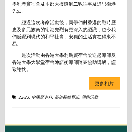
學利瑪竇宿舍及本部大樓瞭解二戰往事及追思衛港
先烈。
經過這次考察活動後，同學們對香港的戰時歷
史及多元族裔的衛港先烈有更深入的認識，也令我
們感覺到現代的和平社會、安穩的生活實在得來不
易。
是次活動由香港大學利瑪竇宿舍梁迭起導師及
香港大學大學堂宿舍陳諾衡導師隨團協助講解，謹
致謝忱。
更多相片
22-23
,
中國歷史科
,
價值觀教育組
,
學術活動