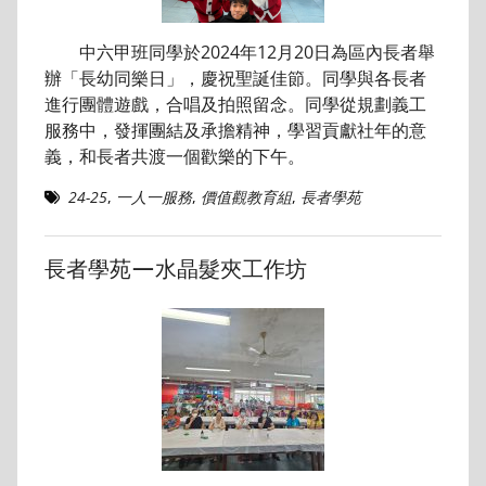
中六甲班同學於2024年12月20日為區內長者舉
辦「長幼同樂日」，慶祝聖誕佳節。同學與各長者
進行團體遊戲，合唱及拍照留念。同學從規劃義工
服務中，發揮團結及承擔精神，學習貢獻社年的意
義，和長者共渡一個歡樂的下午。
24-25
,
一人一服務
,
價值觀教育組
,
長者學苑
長者學苑—水晶髮夾工作坊