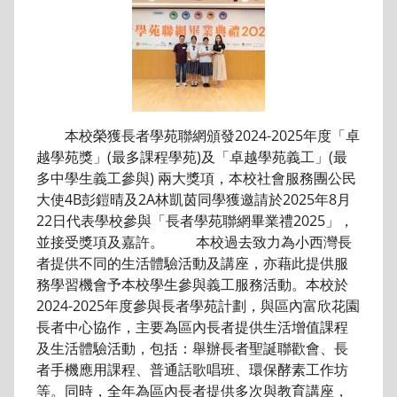
本校榮獲長者學苑聯網頒發2024-2025年度「卓
越學苑獎」(最多課程學苑)及「卓越學苑義工」(最
多中學生義工參與) 兩大獎項，本校社會服務團公民
大使4B彭鎧晴及2A林凱茵同學獲邀請於2025年8月
22日代表學校參與「長者學苑聯網畢業禮2025」，
並接受獎項及嘉許。 本校過去致力為小西灣長
者提供不同的生活體驗活動及講座，亦藉此提供服
務學習機會予本校學生參與義工服務活動。本校於
2024-2025年度參與長者學苑計劃，與區內富欣花園
長者中心協作，主要為區內長者提供生活增值課程
及生活體驗活動，包括：舉辦長者聖誕聯歡會、長
者手機應用課程、普通話歌唱班、環保酵素工作坊
等。同時，全年為區內長者提供多次與教育講座，