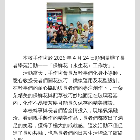
本校手作坊於 2026 年 4 月 24 日順利舉辦了長
者學苑活動——「保鮮花（永生花）工作坊」。
活動當天，手作坊會長及幹事們化身小導師，
悉心教授長者們開花技巧、鐵線運用及花型設計。
在幹事們的耐心協助與長者們的專注創作下，一朵
朵精美的保鮮花與配草被巧妙地固定在玻璃容器
內，化作不易積灰塵且能長久保存的精美擺設。
本校幹事與長者們皆全情投入，現場氣氛融
洽。看到親手製作的精美作品，長者們都露出了滿
足的笑容，獲得了極大的成就感。這次活動不僅促
進了長幼共融，也為長者們的日常生活增添了繽紛