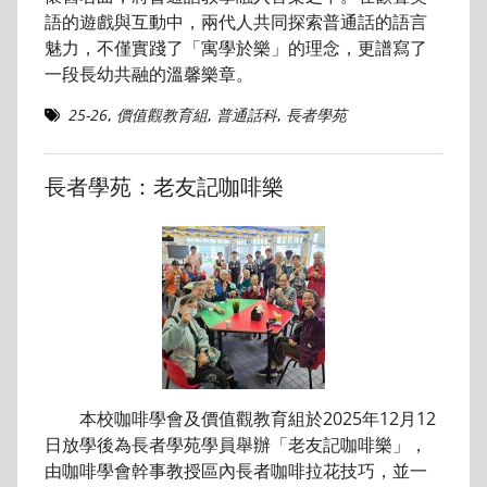
語的遊戲與互動中，兩代人共同探索普通話的語言
魅力，不僅實踐了「寓學於樂」的理念，更譜寫了
一段長幼共融的溫馨樂章。
25-26
,
價值觀教育組
,
普通話科
,
長者學苑
長者學苑：老友記咖啡樂
本校咖啡學會及價值觀教育組於2025年12月12
日放學後為長者學苑學員舉辦「老友記咖啡樂」，
由咖啡學會幹事教授區內長者咖啡拉花技巧，並一