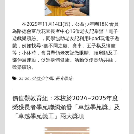
在2025年11月14日(五)，公益少年團18位會員
為路德會富欣花園長者中心16位老友記舉辦「電子
遊戲樂繽紛」，同學協助老友記利用i-pad玩電子遊
戲，例如找尋3個不同之處、賽車、五子棋及繪畫
等；小休時，會員帶領老友記做眼睛、頭肩頸及手
部伸展運動，促進身體健康。活動促使長幼共融，
歡樂繽紛。
25-26
,
公益少年團
,
長者學苑
價值觀教育組：本校於2024-2025年度
榮獲長者學苑聯網頒發「卓越學苑獎」及
「卓越學苑義工」兩大獎項