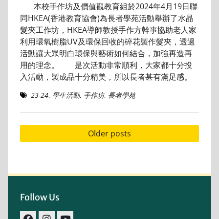
本校手作坊及價值觀教育組於2024年4月19日聯
同HKEA(香港教育協會)為長者學苑活動舉辦了水晶
髮夾工作坊，HKEA導師教授手作方幹事協助老人家
利用環氧樹脂UV及環保回收的碎花製作髮夾，透過
活動讓大眾明白環保與藝術如何結合，加強再造再
用的理念。 是次活動非常順利，大家都十分投
入活動，製成品十分精美，所以長者甚有滿足感。
23-24
,
學生活動
,
手作坊
,
長者學苑
Posts
Older posts
navigation
Follow Us