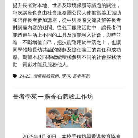
提升長者對本地、世界及環境保護等議題的關注，
每次講座也會由社會服務團公民大使擔當義工協助
和陪伴長者參加講座，從中與長耆交流及解答長者
對講座內容的疑問。從義工服務活動中，讓長者們
能透過生活上不同的工具及技能融入社會，與時並
進，不斷增值自己，把技能運用於生活之上，也讓
同學體驗長幼共融的樂趣及擔任義工的責任和成功
感。期望本校同學繼續積極參與不同的社會服務活
動，貢獻才能及服務他人。
24-25
,
價值觀教育組
,
獎項
,
長者學苑
長者學苑—擴香石體驗工作坊
2025年4月30日，本校手作坊與香港教育協會