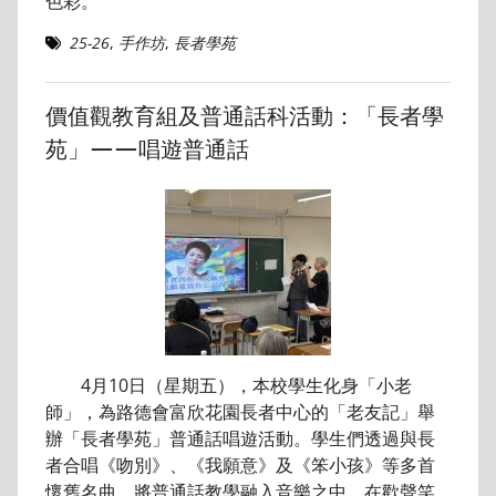
色彩。
25-26
,
手作坊
,
長者學苑
價值觀教育組及普通話科活動：「長者學
苑」——唱遊普通話
4月10日（星期五），本校學生化身「小老
師」，為路德會富欣花園長者中心的「老友記」舉
辦「長者學苑」普通話唱遊活動。學生們透過與長
者合唱《吻別》、《我願意》及《笨小孩》等多首
懷舊名曲，將普通話教學融入音樂之中。在歡聲笑