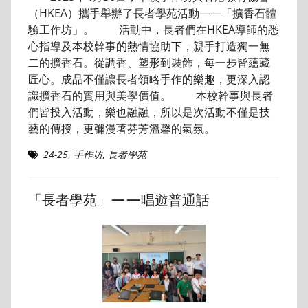
（HKEA）攜手舉辦了長者學苑活動——「擴香石體
驗工作坊」。 活動中，長者們在HKEA導師的悉
心指導及本校幹事的熱情協助下，親手打造獨一無
二的擴香石。從調香、塑形到裝飾，每一步皆蘊藏
匠心。成品不僅讓長者領略手作的樂趣，更深入認
識擴香石的實用與美學價值。 本校幹事與長者
們皆投入活動，樂也融融，所以是次活動不僅是技
藝的傳授，更彌漫著芬芳溫馨的氣氛。
24-25
,
手作坊
,
長者學苑
「長者學苑」——唱遊普通話