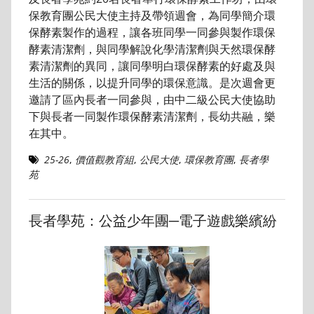
保教育團公民大使主持及帶領週會，為同學簡介環
保酵素製作的過程，讓各班同學一同參與製作環保
酵素清潔劑，與同學解說化學清潔劑與天然環保酵
素清潔劑的異同，讓同學明白環保酵素的好處及與
生活的關係，以提升同學的環保意識。是次週會更
邀請了區內長者一同參與，由中二級公民大使協助
下與長者一同製作環保酵素清潔劑，長幼共融，樂
在其中。
25-26
,
價值觀教育組
,
公民大使
,
環保教育團
,
長者學
苑
長者學苑：公益少年團─電子遊戲樂繽紛