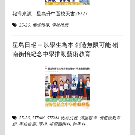
報導來源：星島升中選校天書26/27
25-26
,
傳媒報導
,
學校推廣
星島日報 – 以學生為本 創造無限可能 嶺
南衡怡紀念中學推動藝術教育
25-26
,
STEAM
,
STEAM 比賽成就
,
傳媒報導
,
價值觀教育
組
,
學校推廣
,
獎項
,
視覺藝術科
,
跨學科