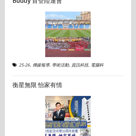
Buddy 首登陸運會
25-26
,
傳媒報導
,
學術活動
,
資訊科技
,
電腦科
衡星無限 怡家有情