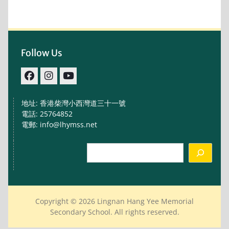
Follow Us
facebook
IG
youtube
地址: 香港柴灣小西灣道三十一號
電話: 25764852
電郵: info@lhymss.net
Search
Copyright © 2026 Lingnan Hang Yee Memorial
Secondary School. All rights reserved.