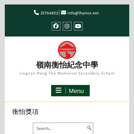
Skip
to
25764852
info@lhymss.net
content
facebook
IG
youtube
嶺南衡怡紀念中學
Lingnan Hang Yee Memorial Secondary School
Menu
衡怡獎項