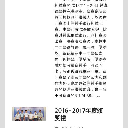
相撲賽於2018年1月26日 於真
鐸學校完滿結束。參賽隊伍須
按照規格設計機械人，然後在
比賽場上與對手進行相撲比
賽。中學組有20多間參與，比
賽以對戰形式進行。經初賽循
環賽、決賽淘汰賽後，本校中
二同學繆凱鏗、馬一波、梁浩
然、黃錦華及中一同學陳嘉
俊、甄梓巽、梁樂恆、梁皓堯
成功擊敗眾多對手、脫穎而
出，分別獲得冠軍及亞軍。這
比賽除了訓練同學的智力和創
作力外，也要兼顧與對手推撞
時的物理及機械知識；是一個
不可多得的STEM活動。…
2016-2017年度頒
獎禮