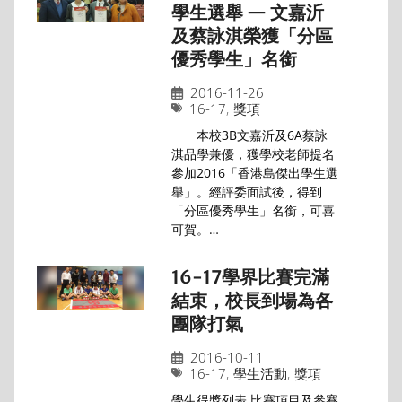
學生選舉 — 文嘉沂
及蔡詠淇榮獲「分區
優秀學生」名銜
2016-11-26
16-17
,
獎項
本校3B文嘉沂及6A蔡詠
淇品學兼優，獲學校老師提名
參加2016「香港島傑出學生選
舉」。經評委面試後，得到
「分區優秀學生」名銜，可喜
可賀。…
16-17學界比賽完滿
結束，校長到場為各
團隊打氣
2016-10-11
16-17
,
學生活動
,
獎項
學生得獎列表 比賽項目及參賽