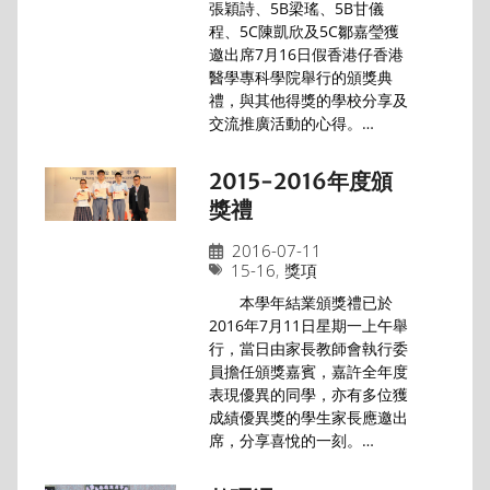
張穎詩、5B梁瑤、5B甘儀
程、5C陳凱欣及5C鄒嘉瑩獲
邀出席7月16日假香港仔香港
醫學專科學院舉行的頒獎典
禮，與其他得獎的學校分享及
交流推廣活動的心得。…
2015-2016年度頒
獎禮
2016-07-11
15-16
,
獎項
本學年結業頒獎禮已於
2016年7月11日星期一上午舉
行，當日由家長教師會執行委
員擔任頒獎嘉賓，嘉許全年度
表現優異的同學，亦有多位獲
成績優異獎的學生家長應邀出
席，分享喜悅的一刻。…