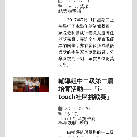
2017-07-11
16-17
,
獎項
,
結業頒獎禮
2017年7月11日星期二上
午舉行了本學年結業頒獎禮，
家長教師會執行委員應邀擔任
頒獎嘉賓，嘉許全年度表現優
異的同學，亦有多位獲成績優
異獎的學生家長應邀出席，分
享喜悅的一刻。恭賀各位得獎
同學。…
輔導組中二級第二層
培育活動──「i-
touch社區挑戰賽」
2017-05-26
16-17
,
i-touch社區挑戰賽
,
學生活動
,
獎項
由輔導組所舉辦的中二級