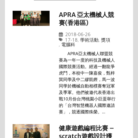
APRA 亞太機械人競
賽(香港區)
2018-06-26
17-18
,
學術活動
,
獎項
,
電腦科
APRA亞太機械人聯盟競
賽為一年一度的科技及機械人
國際競賽活動。經過一翻龍爭
虎鬥，本校中一陳嘉俊，甄梓
巽同學及中二繆凱鏗，馬一波
同學於機械自動相樸賽奪冠軍
及季軍。他們被邀代表香港出
戰10月份台灣桃園小巨蛋舉行
的「台灣智慧機器人國際邀請
賽」，競逐國際殊榮。…
健康遊戲編程比賽 –
scratch遊戲設計獲