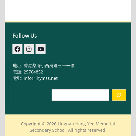
Follow Us
facebook
IG
youtube
地址: 香港柴灣小西灣道三十一號
電話: 25764852
電郵: info@lhymss.net
Search
Copyright © 2026 Lingnan Hang Yee Memorial
Secondary School. All rights reserved.