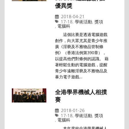
優異獎
2018-04-21
17-18
,
學術活動
,
獎項
,
電腦科
這個比賽是透過電腦遊戲
創作，向大眾尤其是青少年推
廣《淫褻及不雅物品管制條
例》（香港法例第390章），
以提高他們對條例的認識。 藉
著輕鬆生動的電腦遊戲，提醒
青少年遠離淫褻及不雅物品及
暴力電子遊戲…
全港學界機械人相撲
賽
2018-01-26
17-18
,
學術活動
,
獎項
,
電腦科
本年度的全港學界機械人