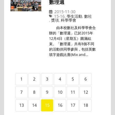
數理週
2015-11-30
15-16
,
學生活動
,
數社
,
獎項
,
科學學會
由本校數社及科學學會合
辦的「數理週」已於2015年
12月4日（星期五）圓滿結
束。「數理週」共有8個不同
的活動供同學參與，包括英數
填字遊戲比賽(Mix and…
1
2
3
4
5
6
7
8
9
10
11
12
13
14
15
16
17
18