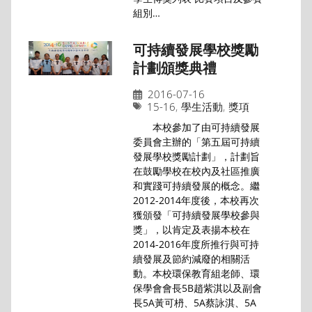
組別…
可持續發展學校獎勵
計劃頒獎典禮
2016-07-16
15-16
,
學生活動
,
獎項
本校參加了由可持續發展
委員會主辦的「第五屆可持續
發展學校獎勵計劃」，計劃旨
在鼓勵學校在校內及社區推廣
和實踐可持續發展的概念。繼
2012-2014年度後，本校再次
獲頒發「可持續發展學校參與
獎」，以肯定及表揚本校在
2014-2016年度所推行與可持
續發展及節約減廢的相關活
動。本校環保教育組老師、環
保學會會長5B趙紫淇以及副會
長5A黃可枬、5A蔡詠淇、5A