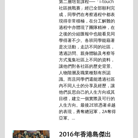
第二層培育課程──「i-touch
社區挑戰賽」經已全部順利完
成，同學們在考察過程中都表
現得非常積極，在分工解難的
過程中亦體現了團隊精神，在
之後的分組匯報中也能看見同
學得著不少。各班同學能藉著
是次活動，走訪不同的社區，
透過訪問、親身體驗及考察等
方式蒐集社區上不同的資料，
讓他們對各社區的歷史背景、
人物階層及職業種類有所認
識。而且同學們還能透過社區
內不同人士的分享及經歷，讓
他們反思自己的人生方向或其
目標，建立一個實際及可行的
人生方向。最後2E班憑著卓越
的表現，勇奪總冠軍，2A奪得
亞軍。…
2016年香港島傑出