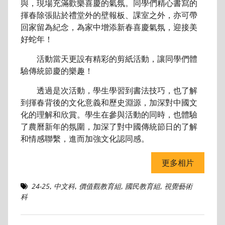
與，現場充滿歡樂喜慶的氣氛。同學們精心書寫的
揮春除張貼於禮堂外的壁報板、課室之外，亦可帶
回家留為紀念，為家中增添新春喜慶氣氛，迎接美
好蛇年！
活動當天更設有精彩的剪紙活動，讓同學們體
驗傳統節慶的樂趣！
透過是次活動，學生學習到書法技巧，也了解
到揮春背後的文化意義和歷史淵源，加深對中國文
化的理解和欣賞。學生在參與活動的同時，也體驗
了農曆新年的氛圍，加深了對中國傳統節日的了解
和情感聯繫，進而加強文化認同感。
更多相片
24-25
,
中文科
,
價值觀教育組
,
國民教育組
,
視覺藝術
科