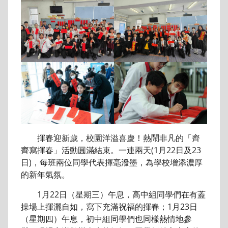
揮春迎新歲，校園洋溢喜慶！熱鬧非凡的「齊
齊寫揮春」活動圓滿結束。一連兩天(1月22日及23
日)，每班兩位同學代表揮毫潑墨，為學校增添濃厚
的新年氣氛。
1月22日（星期三）午息，高中組同學們在有蓋
操場上揮灑自如，寫下充滿祝福的揮春；1月23日
（星期四）午息，初中組同學們也同樣熱情地參