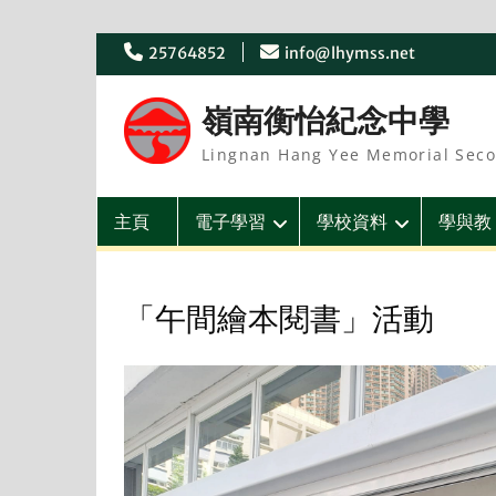
Skip
25764852
info@lhymss.net
to
content
嶺南衡怡紀念中學
Lingnan Hang Yee Memorial Seco
主頁
電子學習
學校資料
學與教
「午間繪本閱書」活動