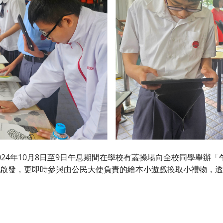
4年10月8日至9日午息期間在學校有蓋操場向全校同學舉辦「
啟發，更即時參與由公民大使負責的繪本小遊戲換取小禮物，透