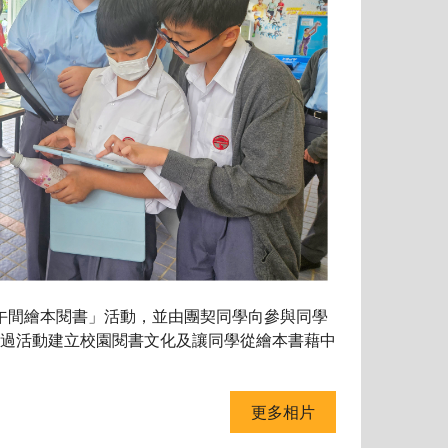
午間繪本閱書」活動，並由團契同學向參與同學
過活動建立校園閱書文化及讓同學從繪本書藉中
更多相片