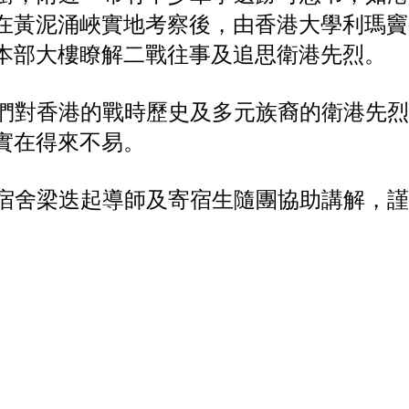
在黃泥涌峽實地考察後，由香港大學利瑪竇
本部大樓瞭解二戰往事及追思衛港先烈。
們對香港的戰時歷史及多元族裔的衛港先烈
實在得來不易。
宿舍梁迭起導師及寄宿生隨團協助講解，謹