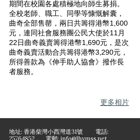
期間在校園各處積極地向師生募捐。
全校老師、職工、同學等慷慨解囊，
曲奇全部售罄，兩日共籌得港幣1,600
元，連同社會服務團公民大使於11月
22日曲奇義賣籌得港幣1,690元，是次
曲奇義賣活動合共籌得港幣3,290元，
所得善款為《伸手助人協會》撥作長
者服務。
更多相片
地址: 香港柴灣小西灣道31號 電話:
25764852 電郵: info@lhymss.net