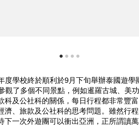
ip to main content
Skip to navigat
年度學校終於順利於9月下旬舉辦泰國遊學
，參觀了多個不同景點，例如暹羅古城、美
款科及公社科的關係，每日行程都非常豐富
經濟、旅款及公社科的思考問題。雖然行程
待下一次外遊團可以衝出亞洲，正所謂讀萬