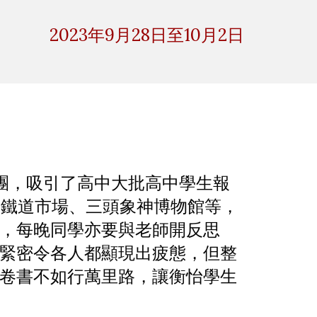
ion
2023年
9
月
28
日至
10月2日
團，吸引了高中大批高中學生報
功鐵道市場、三頭象神博物館等，
，每晚同學亦要與老師開反思
緊密令各人都顯現出疲態，但整
卷書不如行萬里路，讓衡怡學生