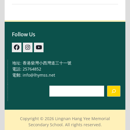
Follow Us
facebook
IG
youtube
地址: 香港柴灣小西灣道三十一號
電話: 25764852
電郵: info@lhymss.net
Search
Copyright © 2026 Lingnan Hang Yee Memorial
Secondary School. All rights reserved.