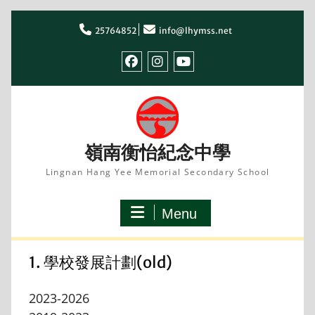
Skip
to
25764852
info@lhymss.net
content
facebook
IG
youtube
嶺南衡怡紀念中學
Lingnan Hang Yee Memorial Secondary School
Menu
1. 學校發展計劃(old)
2023-2026