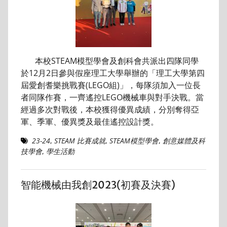
本校STEAM模型學會及創科會共派出四隊同學
於12月2日參與假座理工大學舉辦的「理工大學第四
屆愛創耆樂挑戰賽(LEGO組)」，每隊須加入一位長
者同隊作賽，一齊遙控LEGO機械車與對手決戰。當
經過多次對戰後，本校獲得優異成績，分別奪得亞
軍、季軍、優異獎及最佳遙控設計獎。
23-24
,
STEAM 比賽成就
,
STEAM模型學會
,
創意媒體及科
技學會
,
學生活動
智能機械由我創2023(初賽及決賽)