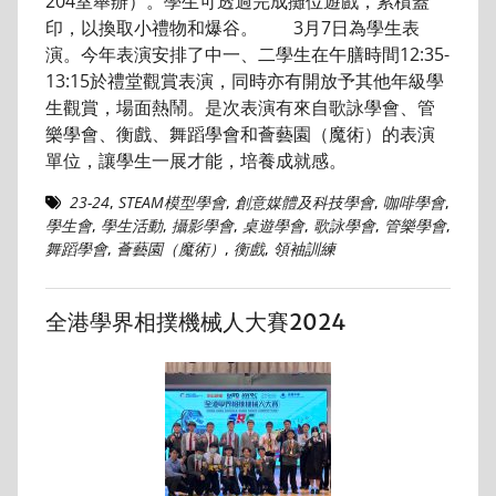
204室舉辦）。學生可透過完成攤位遊戲，累積蓋
印，以換取小禮物和爆谷。 3月7日為學生表
演。今年表演安排了中一、二學生在午膳時間12:35-
13:15於禮堂觀賞表演，同時亦有開放予其他年級學
生觀賞，場面熱鬧。是次表演有來自歌詠學會、管
樂學會、衡戲、舞蹈學會和薈藝園（魔術）的表演
單位，讓學生一展才能，培養成就感。
23-24
,
STEAM模型學會
,
創意媒體及科技學會
,
咖啡學會
,
學生會
,
學生活動
,
攝影學會
,
桌遊學會
,
歌詠學會
,
管樂學會
,
舞蹈學會
,
薈藝園（魔術）
,
衡戲
,
領袖訓練
全港學界相撲機械人大賽2024