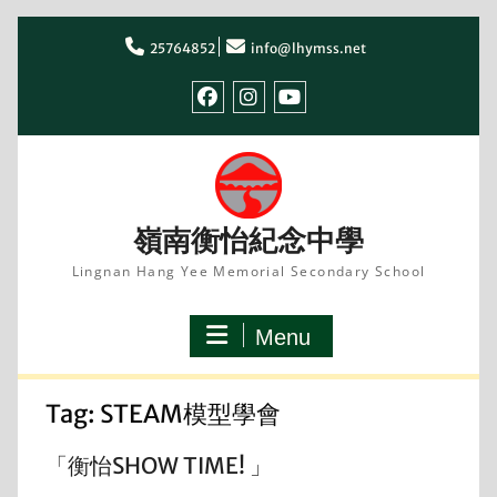
Skip
to
25764852
info@lhymss.net
content
facebook
IG
youtube
嶺南衡怡紀念中學
Lingnan Hang Yee Memorial Secondary School
Menu
Tag:
STEAM模型學會
「衡怡SHOW TIME! 」