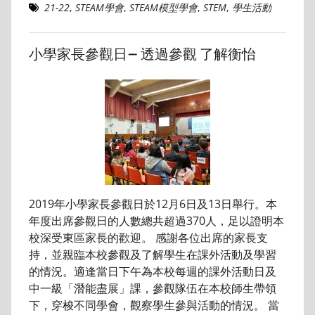
21-22
,
STEAM學會
,
STEAM模型學會
,
STEM
,
學生活動
小學家長參觀日– 透過參觀 了解衡怡
2019年小學家長參觀日於12月6日及13日舉行。本
年度出席參觀日的人數總共超過370人，足以證明本
校深受東區家長的歡迎。 感謝各位出席的家長支
持，並親臨本校參觀及了解學生在課外活動及學習
的情況。適逢當日下午為本校每週的課外活動日及
中一級「潛能盡展」課，參觀隊伍在本校師生帶領
下，穿梭不同學會，觀察學生參與活動的情況。 當