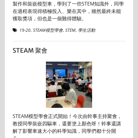
製作和裝嵌模型車，學到了一些STEM知識外，同學
在過程表現得積極投入、樂在其中，雖然最終未能
獲取獎項，但也是一個難得體驗。
19-20
,
STEAM模型學會
,
STEM
,
學生活動
STEAM 聚會
STEAM模型學會正式開始！今次由幹事主持聚會，
教授同學裝嵌四驅車，還要塗上顏色呀！幹事還講
解了影響車速大小的科學知識，同學們都十分開