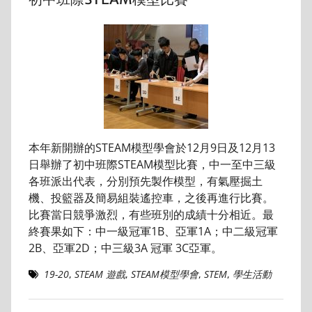
本年新開辦的STEAM模型學會於12月9日及12月13
日舉辦了初中班際STEAM模型比賽，中一至中三級
各班派出代表，分別預先製作模型，有氣壓掘土
機、投籃器及簡易組裝遙控車，之後再進行比賽。
比賽當日競爭激烈，有些班別的成績十分相近。最
終賽果如下：中一級冠軍1B、亞軍1A；中二級冠軍
2B、亞軍2D；中三級3A 冠軍 3C亞軍。
19-20
,
STEAM 遊戲
,
STEAM模型學會
,
STEM
,
學生活動