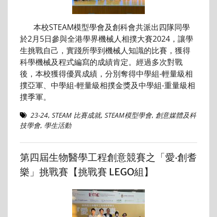
本校STEAM模型學會及創科會共派出四隊同學
於2月5日參與全港學界機械人相撲大賽2024，讓學
生挑戰自己，實踐所學到機械人知識的比賽，獲得
科學機械及程式編寫的成績肯定。經過多次對戰
後，本校獲得優異成績，分別奪得中學組-輕量級相
撲亞軍、中學組-輕量級相撲金獎及中學組-重量級相
撲季軍。
23-24
,
STEAM 比賽成就
,
STEAM模型學會
,
創意媒體及科
技學會
,
學生活動
第四屆生物醫學工程創意競賽之「愛‧創耆
樂」挑戰賽【挑戰賽 LEGO組】