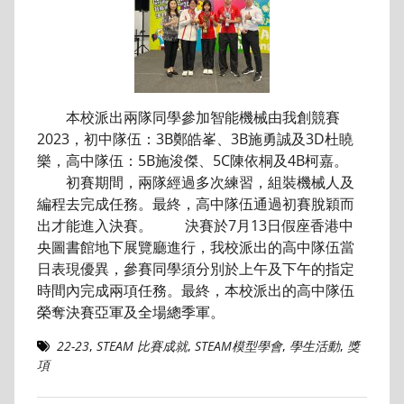
本校派出兩隊同學參加智能機械由我創競賽
2023，初中隊伍：3B鄭皓峯、3B施勇誠及3D杜䁱
樂，高中隊伍：5B施浚傑、5C陳依桐及4B柯嘉。
初賽期間，兩隊經過多次練習，組裝機械人及
編程去完成任務。最終，高中隊伍通過初賽脫穎而
出才能進入決賽。 決賽於7月13日假座香港中
央圖書館地下展覽廳進行，我校派出的高中隊伍當
日表現優異，參賽同學須分別於上午及下午的指定
時間內完成兩項任務。最終，本校派出的高中隊伍
榮奪決賽亞軍及全場總季軍。
22-23
,
STEAM 比賽成就
,
STEAM模型學會
,
學生活動
,
獎
項