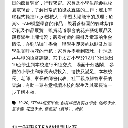
日的節目豐富，行程緊密。家長及小學生能參觀校
園電視台，了解日常的拍攝及直播的工作；運用電
腦程式操控Lego機械人；學習太陽能車的原理；欣
賞STEAM模型學會的作品；觀看薈藝園的氣球紮作
示範及作品展覽；觀賞花道學會的花卉藝術展品及
觀察學生上課情況；觀看衡戲的綵排及童軍的集會
情況，亦到訪咖啡學會一嚐學生即製的糕點及欣賞
學生咖啡拉花的示範；家長亦學看到籃球、排球及
乒乓球的恆常訓練。其中太古小學於12月13日派出
10位學生到本校進行田徑交流，場面十分熱鬧。 參
觀的小學生和家長表現投入、愉快及滿足。本校校
長、老師、家長教師會代表、社工親身解答家長的
查詢，有助一眾有意報讀本校的學生及其家長進一
步了解本校。
19-20
,
STEAM模型學會
,
創意媒體及科技學會
,
咖啡學會
,
童軍團
,
花道學會
,
薈藝園（氣球）
,
衡戲
初中班際STEAM模型比賽