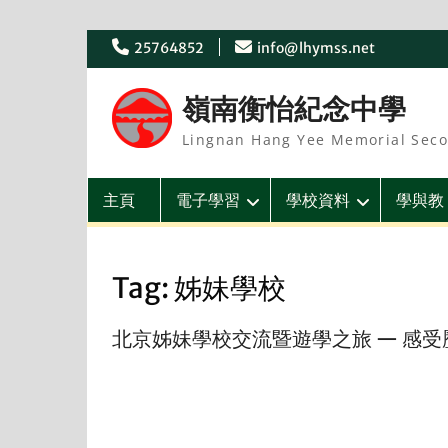
Skip
25764852
info@lhymss.net
to
content
嶺南衡怡紀念中學
Lingnan Hang Yee Memorial Seco
主頁
電子學習
學校資料
學與教
Tag:
姊妹學校
北京姊妹學校交流暨遊學之旅 — 感受