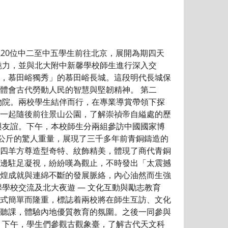
織20位中二至中五學生前往北京，展開為期四天
魅力，並與北大附中新馨學校師生進行深入交
城，慕田峪獨秀」的慕田峪長城。這段明代長城保
體會古代勞動人民的智慧與堅韌精神。 第二
院。兩校學生結伴而行，在專業導賞帶領下探
一起隨後前往景山公園，了解崇禎帝自縊處的歷
與友誼。下午，本校師生分兩組參訪中國國家博
2公斤的驚人重量，展現了三千多年前青銅鑄造的
四羊方尊造型奇特、紋飾精美，體現了商代青銅
邊駐足凝視，紛紛嘆為觀止，不時發出「太震撼
煌成就與連綿不斷的發展脈絡，內心油然而生強
學校交流及北大夜遊 — 文化互動與勵志教育
式簡單而隆重，標誌着兩校將在師生互訪、文化
聽課，體驗內地優質教育的氛圍。之後一同參與
下午，學生們參觀古觀象臺，了解古代天文科