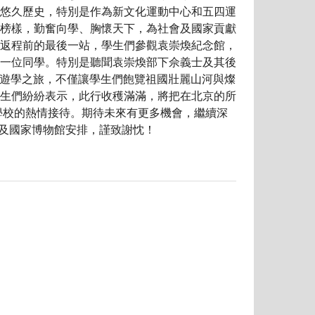
悠久歷史，特別是作為新文化運動中心和五四運
榜樣，勤奮向學、胸懷天下，為社會及國家貢獻
 返程前的最後一站，學生們參觀袁崇煥紀念館，
一位同學。特別是聽聞袁崇煥部下佘義士及其後
遊學之旅，不僅讓學生們飽覽祖國壯麗山河與燦
生們紛紛表示，此行收穫滿滿，將把在北京的所
校的熱情接待。期待未來有更多機會，繼續深
院及國家博物館安排，謹致謝忱！