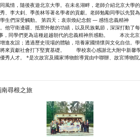
同風情，隨後夜遊北京大學。在未名湖畔，老師介紹北京大學的
秀、李大釗、季羨林等著名學者的貢獻。老師勉勵同學以先賢為
學生們深受觸動。 第四天：袁崇煥紀念館 — 感悟忠義精神
。他守衛邊疆、抵禦外敵的功績，以及民族氣節，深深打動了每
故事，同學們更為這種超越朝代的忠義精神所感動。 本次北京
增進友誼；透過歷史現場的體驗，培養家國情懷與文化自信。學
為將來貢獻社會打下堅實基礎。 學校衷心感謝北大附中新馨學
優秀人才。 *是次故宮及國家博物館導賞由中聯辦、故宮博物
嶺南尋根之旅