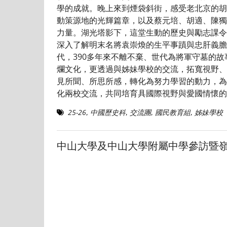
學的成就。晚上來到煙袋斜街，感受老北京的胡
動策源地的光輝篇章，以及蔡元培、胡適、陳獨
力量。湖光塔影下，這堂生動的歷史與勵志課令
深入了解明末名將袁崇煥的生平事蹟與忠肝義膽
代，390多年來不離不棄、世代為將軍守墓的
爛文化，更透過與姊妹學校的交流，拓寬視野、
見所聞、所思所感，轉化為努力學習的動力，
化兩校交流，共同培育具國際視野與愛國情懷的
25-26
,
中國歷史科
,
交流團
,
國民教育組
,
姊妹學校
中山大學及中山大學附屬中學參訪暨