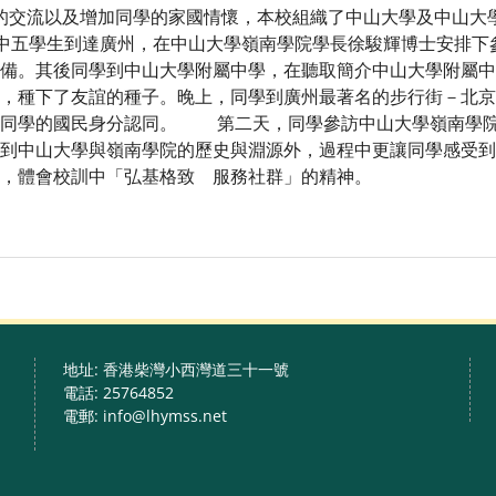
學校的交流以及增加同學的家國情懷，本校組織了中山大學及中山
四至中五學生到達廣州，在中山大學嶺南學院學長徐駿輝博士安排
備。其後同學到中山大學附屬中學，在聽取簡介中山大學附屬中
，種下了友誼的種子。晚上，同學到廣州最著名的步行街－北京
深同學的國民身分認同。 第二天，同學參訪中山大學嶺南學院
到中山大學與嶺南學院的歷史與淵源外，過程中更讓同學感受到
，體會校訓中「弘基格致 服務社群」的精神。
地址: 香港柴灣小西灣道三十一號
電話: 25764852
電郵: info@lhymss.net