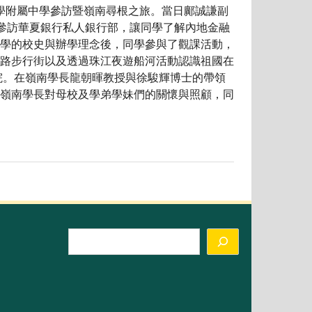
大學附屬中學參訪暨嶺南尋根之旅。當日鄺誠謙副
下參訪華夏銀行私人銀行部，讓同學了解內地金融
學的校史與辦學理念後，同學參與了觀課活動，
路步行街以及透過珠江夜遊船河活動認識祖國在
。在嶺南學長龍朝暉教授與徐駿輝博士的帶領
嶺南學長對母校及學弟學妹們的關懷與照顧，同
Search