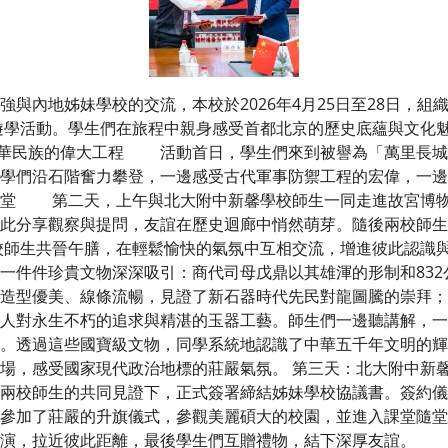
內地姊妹學校的交流，本校於2026年4月25日至28日，組
遊學活動。學生們在旅程中親身感受首都北京的歷史底蘊與文化
略中華民族的偉大工程 活動首日，學生們來到被譽為「萬里長
學們沿石階奮力攀登，一邊感受古代軍事防禦工程的宏偉，一邊
殿堂 第二天，上午與北大附中新馨學校師生一同走進故宮博物
此分享觀察與提問，友誼在歷史迴廊中悄然萌芽。隨後兩校師生
校師生共晉午膳，在輕鬆愉快的氣氛中互相交流，增進彼此認識
一件件珍貴文物深深吸引：商代司母戊鼎以其雄渾的形制和83
造型優美、線條流暢，見證了新石器時代先民對龍圖騰的崇拜；
人對永生不朽的追求與精湛的玉器工藝。師生們一邊聽講解，一
。透過這些國寶級文物，同學系統地認識了中華五千年文明的輝
場，感受國家現代政治地標的莊嚴氣氛。 第三天：北大附中新馨
校師生的共同見證下，正式簽署締結姊妹學校協議書。簽約儀
參加了莊嚴的升旗儀式，參觀美麗碩大的校園，並進入課堂隨堂
表演，拉近彼此距離，最後學生們互贈禮物，結下深厚友誼。 