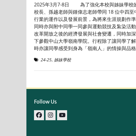
2025年3月7-8日 為了強化本校與姊妹
校長、孫越老師與鍾偉志老師帶同 18 位中
行業的運作以及發展前景，為將來生涯規劃作準
同時亦與附中同學一同參與運動競技及紮染活動
改革開放之後的經濟發展與社會變遷，同時加
下參觀中山大學嶺南學院。行程除了讓同學了解
時亦讓同學感受到身為「嶺南人」的情操與品格
24-25
,
姊妹學校
Follow Us
facebook
IG
youtube