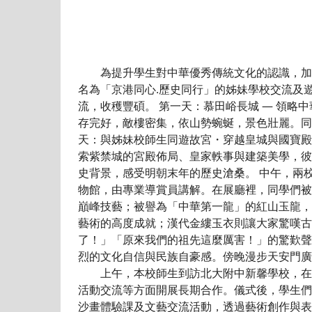
為提升學生對中華優秀傳統文化的認識，加強與
名為「京港同心.歷史同行」的姊妹學校交流及
流，收穫豐碩。 第一天：慕田峪長城 — 領
存完好，敵樓密集，依山勢蜿蜒，景色壯麗。同
天：與姊妹校師生同遊故宮・穿越皇城與國寶
索紫禁城的宮殿佈局、皇家軼事與建築美學，彼
史背景，感受明朝末年的歷史滄桑。 中午，兩
物館，由專業導賞員講解。在展廳裡，同學們被
巔峰技藝；被譽為「中華第一龍」的紅山玉龍，
藝術的高度成就；漢代金縷玉衣則讓大家驚嘆古
了！」「原來我們的祖先這麼厲害！」的驚歎聲
烈的文化自信與民族自豪感。傍晚漫步天安門廣
上午，本校師生到訪北大附中新馨學校，在兩
活動交流等方面開展長期合作。儀式後，學生們
沙畫體驗課及文藝交流活動，透過藝術創作與