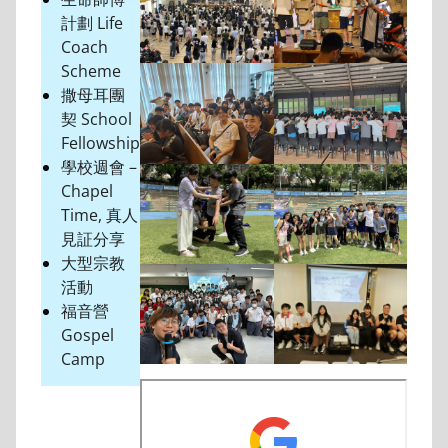
計劃 Life
Coach
Scheme
撒母耳團
契 School
Fellowship
學校週會 –
Chapel
Time, 真人
見証分享
大型宗教
活動
福音營
Gospel
Camp