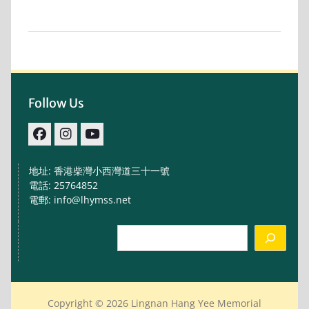
Follow Us
facebook
IG
youtube
地址: 香港柴灣小西灣道三十一號
電話: 25764852
電郵: info@lhymss.net
Search
Copyright © 2026 Lingnan Hang Yee Memorial