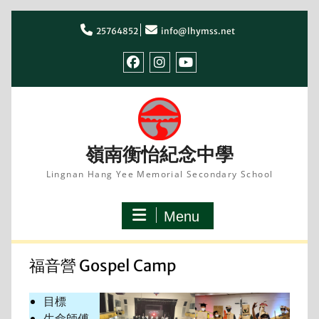
Skip
to
25764852
info@lhymss.net
content
facebook
IG
youtube
嶺南衡怡紀念中學
Lingnan Hang Yee Memorial Secondary School
Menu
福音營 Gospel Camp
目標
生命師傅