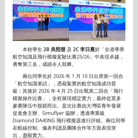
本校學生
2B 吳熙晉
及
2C 李日熹
於「全港學界
航空知識及飛行模擬駕駛比賽25/26」中表現卓越，
勇奪第三名，成績令人鼓舞。
兩位同學先於 2026 年 1 月 10 日出席第一回合
「航空知識筆試」，憑藉紮實的航空知識成功晉
級；其後於 2026 年 4 月 25 日出戰第二回合「飛行
模擬操作比賽」，全程展現穩定實力，最終從眾多
參賽隊伍中脫穎而出。是次比賽由大灣區青年發展
促進會主辦、Simuflyer 協辦，透過專業級
Diamond DA40NG 飛行模擬器進行評核。兩位同學
在航線控制、儀表判讀及團隊合作等方面表現突
出，盡顯實力。