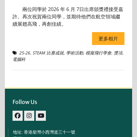
兩位同學於 2026 年 6 月 7日出席頒獎禮接受嘉
許。再次祝賀兩位同學，並期待他們在航空領域繼
續展翅高飛，再創佳績。
更多相片
25-26
,
STEAM 比賽成就
,
學術活動
,
模擬飛行學會
,
獎項
,
電腦科
Follow Us
facebook
IG
youtube
地址: 香港柴灣小西灣道三十一號