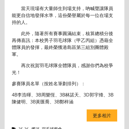
當天現場有大量師生到場支持，吶喊聲讓隊員
能更自信地發揮水準，這份榮譽屬於每一位在場支
持的人。
此外，隨著所有賽事圓滿結束，核算總積分後
再傳喜訊：本校男子羽毛球隊（甲乙丙組）憑藉全
體隊員的發揮，最終榮獲港島區第三組別團體殿
軍。
再次祝賀羽毛球隊全體隊員，感謝你們為校爭
光！
參賽隊員名單（按姓名筆劃排列）：
4B李浩暉、3B周樂恆、3B林諾天、3D郭宇烽、3B
陳健明、3B黃匯喬、3B鄭梓涵
更多相片
25-26
,
獎項
,
羽毛球學會