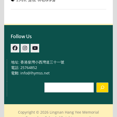
Follow Us
facebook
IG
youtube
地址: 香港柴灣小西灣道三十一號
電話: 25764852
電郵: info@lhymss.net
Search
Copyright © 2026 Lingnan Hang Yee Memorial