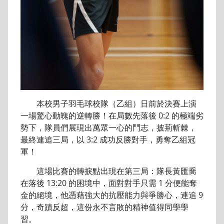
本校男子羽毛球校隊（乙組）日前於決賽上演
一場驚心動魄的逆轉勝！在局數先落後 0:2 的極端劣
勢下，隊員們展現出萬眾一心的鬥志，披荊斬棘，
最終連追三局，以 3:2 成功反勝對手，勇奪乙組冠
軍！
這場比賽的轉捩點出現在第三局：隊長黃匯喬
在落後 13:20 的困境中，面對對手只需 1 分便能奪
金的絕境，他憑藉強大的抗壓能力與爭勝心，連追 9
分，奇蹟反超，這份永不言敗的精神值得同學學
習。