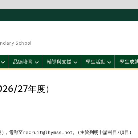
ndary School
品德培育
輔導與支援
學生活動
學生成
26/27年度）
案)，電郵至
recruit@lhymss.net
。(主旨列明申請科目/項目)