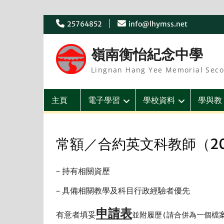
Skip
25764852
info@lhymss.net
to
content
嶺南衡怡紀念中學
Lingnan Hang Yee Memorial Seco
主頁
電子學習
學校資料
學與教
常額／合約英文科教師（20
– 持有相關資歷
– 具備相關教學及科目行政經驗者優先
申請表
有意者填妥
並附履歷(請合併為一個檔