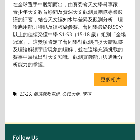
在全球選手中脫穎而出，由賽委會天文學科專家、
青少年天文教育顧問及資深天文觀測員團隊專業嚴
謹的評審，結合天文認知水準差異及觀測分析、理
論應用能力特點反復核驗參賽。曹同學最終以90分
以上的佳績榮獲中學 S1-S3（15-18 歲）組別「全場
冠軍」。這獎項肯定了曹同學對觀測捕捉天體軌跡
及理論解讀宇宙現象的理解，並在這場充滿挑戰的
賽事中展現出對天文知識、觀測實踐能力與邏輯分
析能力的掌握。
更多相片
25-26
,
價值觀教育組
,
公民大使
,
獎項
Follow Us