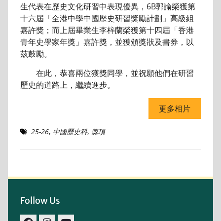
生代表在歷史文化研習中表現優異，6B郭諭榮獲第
十六屆「全港中學中國歷史研習獎勵計劃」高級組
嘉許獎；而上屆畢業生李梓蘭榮獲第十四屆「香港
青年史學家年獎」嘉許獎，並獲頒獎狀及書券，以
茲鼓勵。
在此，恭喜兩位獲獎同學，並祝願他們在研習
歷史的道路上，繼續進步。
更多相片
25-26
,
中國歷史科
,
獎項
Follow Us