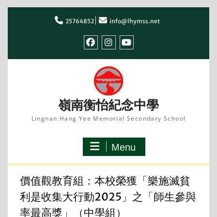
Skip
to
25764852
info@lhymss.net
content
facebook
IG
youtube
嶺南衡怡紀念中學
Lingnan Hang Yee Memorial Secondary School
Menu
價值觀教育組：本校榮獲「樂施滅貧
利是收集大行動2025」之「師生參與
率最高獎」（中學組）