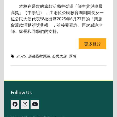
本校在是次的籌款活動中榮獲「師生參與率最
高獎」（中學組）， 由兩位公民教育團副團長及一
位公民大使代表學校出席2025年6月27日的「樂施
會籌款活動頒獎典禮」，並接受嘉許。再次感謝老
師、家長和同學們的支持。
更多相片
24-25
,
價值觀教育組
,
公民大使
,
獎項
Follow Us
facebook
IG
youtube