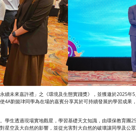
未來嘉許禮」之《環境及生態實踐獎》，並獲邀於2025年5
使4A劉懿珒同學為在場的嘉賓分享其於可持續發展的學習成果
學生透過現場實地觀星，學習基礎天文知識，由環保教育團25
對星空及大自然的影響，並從光害對大自然的破壞讓同學及公眾