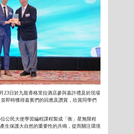
月23日於九龍香格里拉酒店參與嘉許禮及於現場
，並即時獲得嘉賓們的回應及讚賞，欣賞同學們
位公民大使學習編程課程製成「衡」星無限程
產生保護大自然的重要性的共鳴，從而關注環境