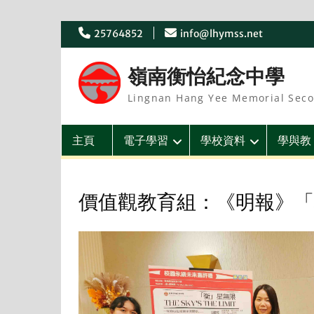
Skip
25764852
info@lhymss.net
to
content
嶺南衡怡紀念中學
Lingnan Hang Yee Memorial Seco
主頁
電子學習
學校資料
學與教
價值觀教育組：《明報》「