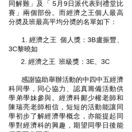
同解難」及「 5月9日派代表到禮堂比
賽」兩個部份。而經濟之王個人最高
分奬及班最高平均分奬的名單如下：
1.
經濟之王 個人獎：3B盧振豐、
3C黎曉如
2.
經濟之王 班級獎：3E、3C
感謝協助舉辦活動的中四中五經濟
科同學，同心協力、認真籌備活動供
學弟學妹參與。經濟科鄺少權老師和
陳瑞亮老師相信，短短的活動能讓同
學初步了解經濟學概念，亦能提起同
學對經濟科的興趣，期望同學日後能