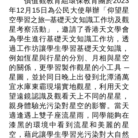
價值觀教育組環保教育團於2023
年12月15日為公民大使舉辦「仰望星
空學習之旅─基礎天文知識工作坊及觀
星考察活動」，邀請了香港天文學會
為學生進行基礎天文知識工作坊，透
過工作坊讓學生學習基礎天文知識，
例如恆星與行星的分別、月相與星空
的關係，更學習製作觀星的小工具 ─
星圖，並於同日晚上出發到北潭涌萬
宜水庫東霸現場實地觀星，利用天文
望遠鏡認識及觀看天上不同的星星，
親身體驗光污染對星空的影響。當天
適逢遇上雙子座流星雨，同學能夠在
漆黑的環境中看到流星和美麗的星
空，藉此讓學生學習光污染對大自然