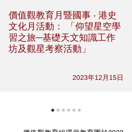
Skip to main content
Skip to navigation
價值觀教育月暨國事 ‧ 港史
文化月活動： 「仰望星空學
習之旅─基礎天文知識工作
坊及觀星考察活動」
2023年1
2
月
15
日