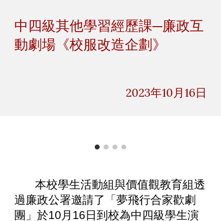
Skip to main content
Skip to navigation
中四級其他學習經歷課─廉政互
動劇場《校服改造企劃》
2023年10月16日
本校學生活動組與價值觀教育組透
過廉政公署邀請了「夢飛行合家歡劇
團」於10月16日到校為中四級學生演