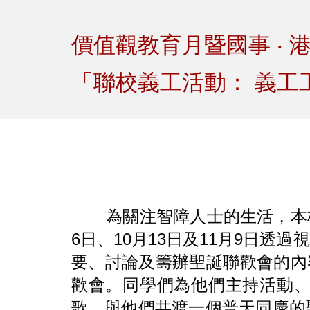
Sk
價值觀教育月暨國事 ‧ 
「聯校義工活動： 義工
為關注智障人士的生活，本校
6日、10月13日及11月9日
要、討論及籌辦聖誕聯歡會的內
歡會。同學們為他們主持活動
歌，與他們共渡一個普天同慶的