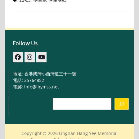
Follow Us
facebook
IG
youtube
地址: 香港柴灣小西灣道三十一號
電話: 25764852
電郵: info@lhymss.net
Search
Copyright © 2026 Lingnan Hang Yee Memorial