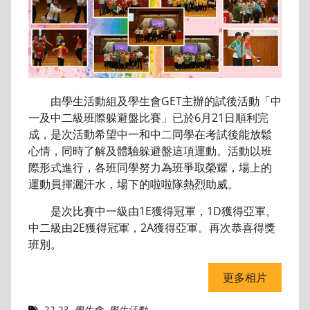
由學生活動組及學生會GET主辦的試後活動「中
一及中二級班際躲避盤比賽」已於6月21日順利完
成，是次活動希望中一和中二同學在考試後能放鬆
心情，同時了解及體驗躲避盤這項運動。活動以班
際形式進行，各班同學努力為班爭取榮耀，場上的
運動員揮灑汗水，場下的啦啦隊熱烈助威。
是次比賽中一級由1E獲得冠軍，1D獲得亞軍。
中二級由2E獲得冠軍，2A獲得亞軍。再次恭喜得獎
班別。
更多相片
22-23
,
學生會
,
學生活動