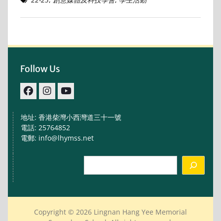
Follow Us
facebook
IG
youtube
地址: 香港柴灣小西灣道三十一號
電話: 25764852
電郵: info@lhymss.net
Search
Copyright © 2026 Lingnan Hang Yee Memorial