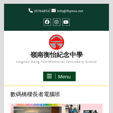
Skip
to
25764852
info@lhymss.net
content
facebook
IG
youtube
嶺南衡怡紀念中學
Lingnan Hang Yee Memorial Secondary School
Menu
數碼橋樑長者電腦班