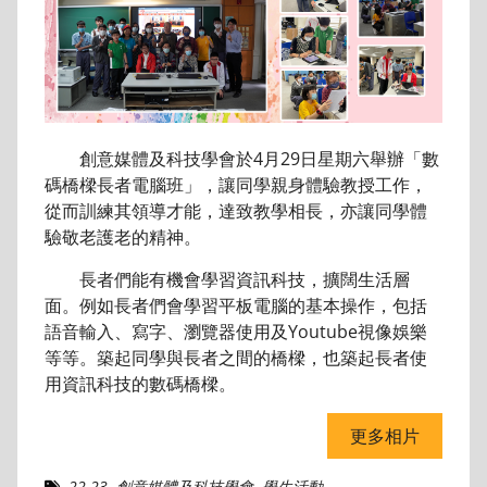
創意媒體及科技學會於4月29日星期六舉辦「數
碼橋樑長者電腦班」，讓同學親身體驗教授工作，
從而訓練其領導才能，達致教學相長，亦讓同學體
驗敬老護老的精神。
長者們能有機會學習資訊科技，擴闊生活層
面。例如長者們會學習平板電腦的基本操作，包括
語音輸入、寫字、瀏覽器使用及Youtube視像娛樂
等等。築起同學與長者之間的橋樑，也築起長者使
用資訊科技的數碼橋樑。
更多相片
22-23
,
創意媒體及科技學會
,
學生活動