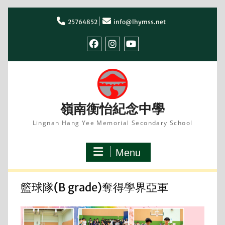
Skip
to
25764852
info@lhymss.net
content
facebook
IG
youtube
嶺南衡怡紀念中學
Lingnan Hang Yee Memorial Secondary School
Menu
籃球隊(B grade)奪得學界亞軍