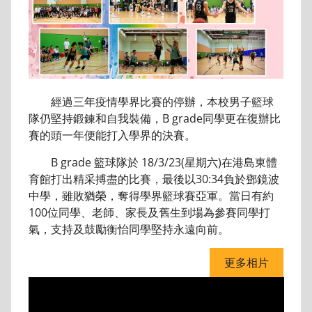
經過三年疫情學界比賽的停辦，本校男子籃球
隊仍堅持鍛鍊和自我裝備，B grade同學更在復辦比
賽的頭一年便能打入學界的決賽。
B grade 籃球隊於 18/3/23(星期六)在港島東體
育館打出精采搏盡的比賽，最後以30:34負於鄧鏡波
中學，雖敗猶榮，奪得學界籃球賽亞軍。當日有約
100位同學、老師、家長及舊生到場為參賽同學打
氣，支持及鼓勵衡怡同學堅持永遠向前。
更多相片