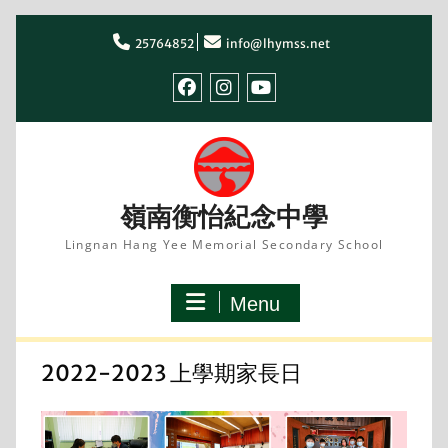
Skip
to
25764852
info@lhymss.net
content
facebook
IG
youtube
嶺南衡怡紀念中學
Lingnan Hang Yee Memorial Secondary School
Menu
2022-2023 上學期家長日