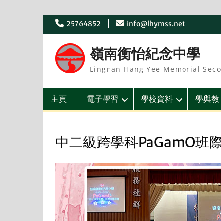
Skip
25764852
info@lhymss.net
to
content
嶺南衡怡紀念中學
Lingnan Hang Yee Memorial Seco
主頁
電子學習
學校資料
學與教
中二級跨學科PaGamO班