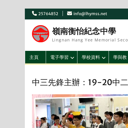
Skip
25764852
info@lhymss.net
to
content
嶺南衡怡紀念中學
Lingnan Hang Yee Memorial Seco
主頁
電子學習
學校資料
學與教
中三先鋒主辦：19-20中