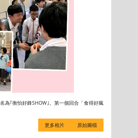
為｢衡怡好鋒SHOW｣。第一個回合「食得好瘋
更多相片
原始圖檔