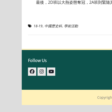
最後，2D班以大熱姿態奪冠，2A班則緊隨
18-19
,
中國歷史科
,
學術活動
Follow Us
facebook
IG
youtube
Copyrigh