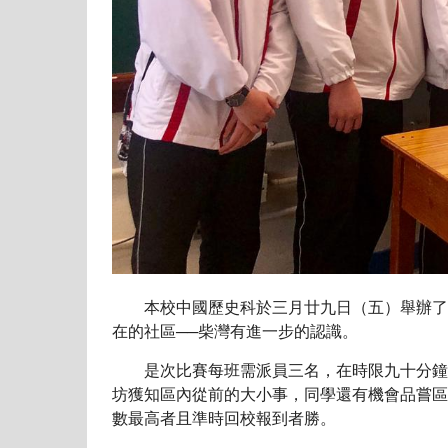
本校中國歷史科於三月廿九日（五）舉辦了「中二
在的社區──柴灣有進一步的認識。
是次比賽每班需派員三名，在時限九十分鐘內
坊獲知區內從前的大小事，同學還有機會品嘗區內
數最高者且準時回校報到者勝。