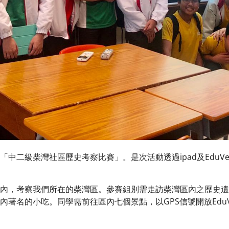
級柴灣社區歷史考察比賽」。是次活動透過ipad及EduVen
，考察我們所在的柴灣區。參賽組別需走訪柴灣區內之歷史遺
著名的小吃。同學需前往區內七個景點，以GPS信號開放EduV