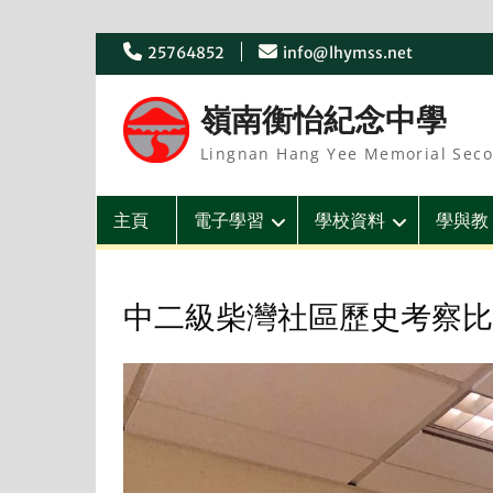
Skip
25764852
info@lhymss.net
to
content
嶺南衡怡紀念中學
Lingnan Hang Yee Memorial Seco
主頁
電子學習
學校資料
學與教
中二級柴灣社區歷史考察比