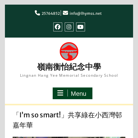
Skip
to
25764852
info@lhymss.net
content
facebook
IG
youtube
嶺南衡怡紀念中學
Lingnan Hang Yee Memorial Secondary School
Menu
「I’m so smart!」共享綠在小西灣邨
嘉年華