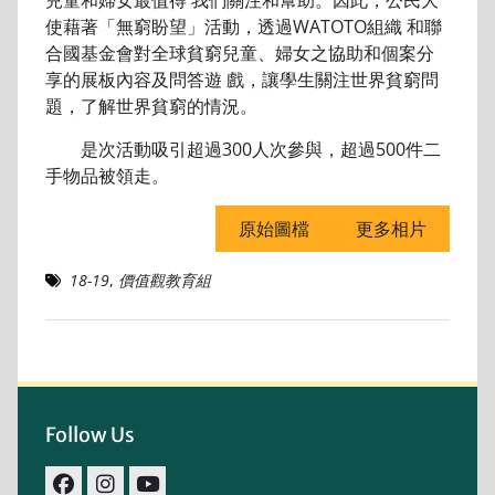
使藉著「無窮盼望」活動，透過WATOTO組織 和聯
合國基金會對全球貧窮兒童、婦女之協助和個案分
享的展板內容及問答遊 戲，讓學生關注世界貧窮問
題，了解世界貧窮的情況。
是次活動吸引超過300人次參與，超過500件二
手物品被領走。
原始圖檔
更多相片
18-19
,
價值觀教育組
Follow Us