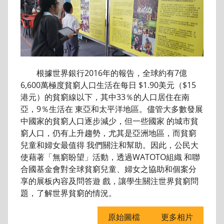
根據世界銀行2016年的報告，全球約有7億
6,600萬極度貧窮人口生活在每日 $1.90美元（$15
港元）的貧窮線以下，其中33％的人口居住在南
亞，9％生活在 東亞和太平洋地區。儘管大多數發展
中國家的貧窮人口逐步減少，但一些國家 的城市貧
窮人口，仍有上升趨勢，尤其是亞洲地區，而貧窮
兒童和婦女最值得 我們關注和幫助。因此，公民大
使藉著「無窮盼望」活動，透過WATOTO組織 和聯
合國基金會對全球貧窮兒童、婦女之協助和個案分
享的展板內容及問答遊 戲，讓學生關注世界貧窮問
題，了解世界貧窮的情況。
原始圖檔
更多相片