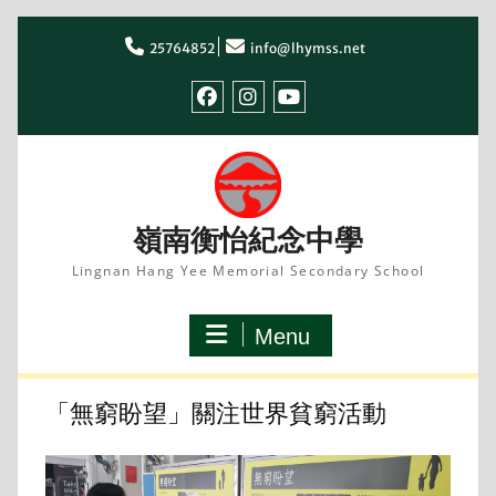
Skip
to
25764852
info@lhymss.net
content
facebook
IG
youtube
嶺南衡怡紀念中學
Lingnan Hang Yee Memorial Secondary School
Menu
「無窮盼望」關注世界貧窮活動